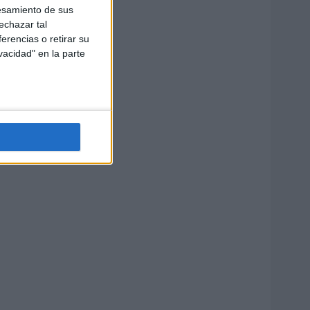
esamiento de sus
echazar tal
erencias o retirar su
vacidad" en la parte