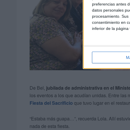
preferencias antes d
datos personales pue
procesamiento. Sus p
consentimiento en cu
inferior de la página
M
De Bel,
jubilada de administrativa en el Minis
los eventos a los que acudían unidas. Entre las 
Fiesta del Sacrificio
que tuvo lugar en el restaur
“Estaba más guapa…”, recuerda Lola. Allí estuvi
nada de esta fiesta.