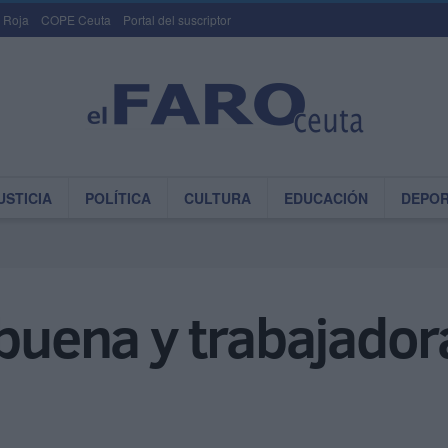
 Roja
COPE Ceuta
Portal del suscriptor
USTICIA
POLÍTICA
CULTURA
EDUCACIÓN
DEPO
 buena y trabajadora