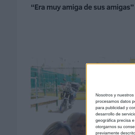
“Era muy amiga de sus amigas”
Nosotros y nuestro
procesamos datos per
para publicidad y co
desarrollo de servici
geográfica precisa e 
otorgarnos su conse
previamente descrito