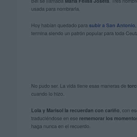
Bel se llamaba
María Felisa Josefa
. Tres nombr
usada para nombrarla.
Hoy habían quedado para
subir a San Antonio
termina siendo un patrón popular para toda Ceut
No pudo ser. La vida tiene esas maneras de
tor
cuando lo hizo.
Lola y Marisol la recuerdan con cariño
, con e
traduciéndose en ese
rememorar los momentos
haga nunca en el recuerdo.