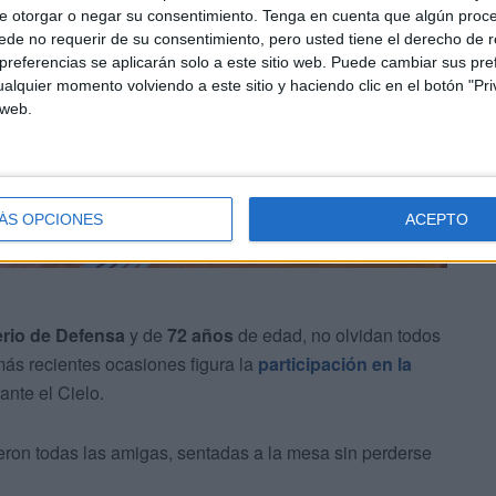
e otorgar o negar su consentimiento.
Tenga en cuenta que algún proc
de no requerir de su consentimiento, pero usted tiene el derecho de r
referencias se aplicarán solo a este sitio web. Puede cambiar sus pref
alquier momento volviendo a este sitio y haciendo clic en el botón "Pri
 web.
ÁS OPCIONES
ACEPTO
terio de Defensa
y de
72 años
de edad, no olvidan todos
más recientes ocasiones figura la
participación en la
ante el Cielo.
eron todas las amigas, sentadas a la mesa sin perderse