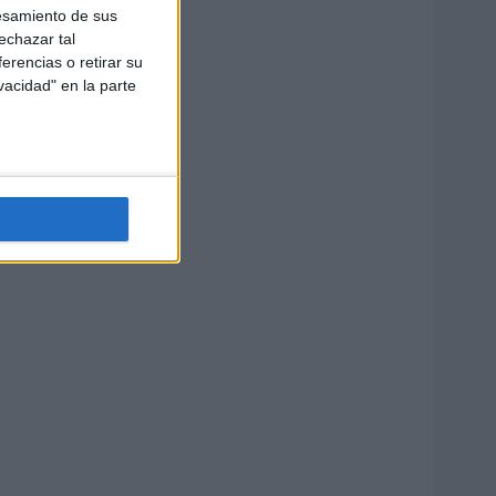
esamiento de sus
echazar tal
erencias o retirar su
vacidad" en la parte