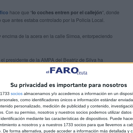
áfico
hace que “
lo coches entren por el callejón
”, donde
go que antes estaba controlado por la Policía Local.
y encima de la acera en la calle Simoa, entorpeciendo
 el presidente de la AMPA del Beatriz de Silva ha
ncia policial
“lo tiene que solicitar el AMPA
”.
Su privacidad es importante para nosotros
s 1733
socios
almacenamos y/o accedemos a información en un disposit
sonales, como identificadores únicos e información estándar enviada 
ntenido personalizado, medición de publicidad y contenido, investigaci
os.
Con su permiso, nosotros y nuestros socios podemos utilizar datos 
 solicité nada” y sí contaron con ese servicio durante
identificación mediante las características de dispositivos. Puede hacer
ntimiento a nosotros y a nuestros 1733 socios para que llevemos a ca
. De forma alternativa, puede acceder a información más detallada y 