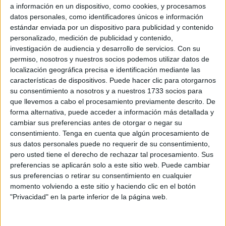
formación.
a información en un dispositivo, como cookies, y procesamos
datos personales, como identificadores únicos e información
A vueltas con la “marroquinización es
estándar enviada por un dispositivo para publicidad y contenido
personalizado, medición de publicidad y contenido,
islamización”
investigación de audiencia y desarrollo de servicios.
Con su
permiso, nosotros y nuestros socios podemos utilizar datos de
Redondo ha acusado a los
responsables políticos
de
localización geográfica precisa e identificación mediante las
“generar un ambiente irrespirable y desarrollar unas
características de dispositivos. Puede hacer clic para otorgarnos
formas de vida totalmente ajenas a la de una sociedad
su consentimiento a nosotros y a nuestros 1733 socios para
que llevemos a cabo el procesamiento previamente descrito. De
española, europea y occidental”, sin especificar tampoco
forma alternativa, puede acceder a información más detallada y
detalles que sustenten tales apreciaciones. “Esta diáspora
cambiar sus preferencias antes de otorgar o negar su
es consecuencia directa del experimento de Vivas y del
consentimiento.
Tenga en cuenta que algún procesamiento de
PP durante dos décadas”, asevera Redondo, quien
sus datos personales puede no requerir de su consentimiento,
lamenta que “el resultado inmediato es la inseguridad
pero usted tiene el derecho de rechazar tal procesamiento. Sus
preferencias se aplicarán solo a este sitio web. Puede cambiar
brutal que vivimos, el colapso económico y la
sus preferencias o retirar su consentimiento en cualquier
marroquinización
e
islamización
de la ciudad”.
momento volviendo a este sitio y haciendo clic en el botón
"Privacidad" en la parte inferior de la página web.
Vox vuelve a mezclar asuntos que vienen, de manera
indirecta, a cuestionar la españolidad de la ciudad y a