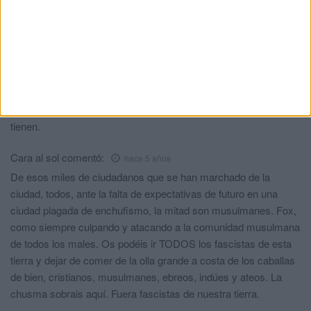
y costumbres para aprender de ello. Hay que progresar no
retrasar.
Cada vez hay menos España en Ceuta y hay más Marruecos.
comentó:
hace 5 años
Pues no es lo mismo pero en el fondo es lo mismo. Razón
tienen.
Cara al sol
comentó:
hace 5 años
De esos miles de ciudadanos que se han marchado de la
ciudad, todos, ante la falta de expectativas de futuro en una
ciudad plagada de enchufismo, la mitad son musulmanes. Fox,
como siempre culpando y atacando a la comunidad musulmana
de todos los males. Os podéis ir TODOS los fascistas de esta
tierra y dejar de comer de la olla grande a costa de los caballas
de bien, cristianos, musulmanes, ebreos, indúes y ateos. La
chusma sobrais aquí. Fuera fascistas de nuestra tierra.