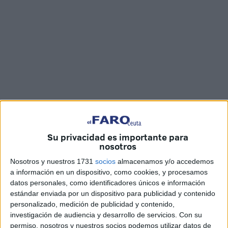
Fotos/vídeo: Juan Mosquera
Su privacidad es importante para
nosotros
Nosotros y nuestros 1731
socios
almacenamos y/o accedemos
La
plaza de África
ha acogido un
arriado de bandera
en
a información en un dispositivo, como cookies, y procesamos
la tarde de este jueves con la presencia de una unidad de
datos personales, como identificadores únicos e información
honores al mando de la
teniente
Laura Artigas Sancho y
estándar enviada por un dispositivo para publicidad y contenido
formada por Escuadra de Gastadores, Banda de Guerra,
personalizado, medición de publicidad y contenido,
investigación de audiencia y desarrollo de servicios.
Con su
Unidad de
Música
y una Sección de la Compañía de
permiso, nosotros y nuestros socios podemos utilizar datos de