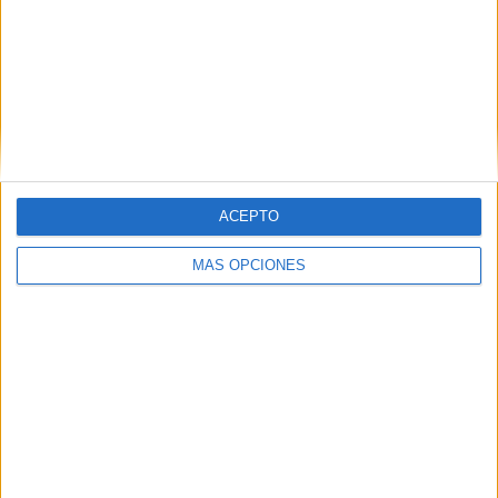
Tags:
Baile
Castrense
Música
Plaza de África
ACEPTO
Related
Posts
MÁS OPCIONES
Las críticas por las bolsas de comida de
los militares en Ceuta obligan a revisar
las raciones
HACE 5 HORAS
Adjudicadas las obras para renovar la
red de agua en las viviendas militares de
la avenida Otero
HACE 8 HORAS