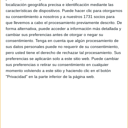
Transmisiones del Batallón de Cuartel General de Ceuta.
localización geográfica precisa e identificación mediante las
características de dispositivos. Puede hacer clic para otorgarnos
El acto ha sido presidido por el comandante general,
su consentimiento a nosotros y a nuestros 1731 socios para
Marcos Llago Navarro. La bandera ha sido arriada por un
que llevemos a cabo el procesamiento previamente descrito. De
cabo del Batallón de Cuartel General acompañado por tres
forma alternativa, puede acceder a información más detallada y
alumnos de la
Escuela de Danza
Rosa Founaud.
cambiar sus preferencias antes de otorgar o negar su
consentimiento.
Tenga en cuenta que algún procesamiento de
Tras el arriado ha tenido lugar el toque de oración, un acto
sus datos personales puede no requerir de su consentimiento,
pero usted tiene el derecho de rechazar tal procesamiento. Sus
cuyo origen se remonta a 1503 cuando se produjo la
preferencias se aplicarán solo a este sitio web. Puede cambiar
batalla de Ceriñola en la que se enfrentaron las tropas
sus preferencias o retirar su consentimiento en cualquier
españolas y francesas. Se produjeron más de 4.000
momento volviendo a este sitio y haciendo clic en el botón
muertos en la parte francesa y 100 en la española.
"Privacidad" en la parte inferior de la página web.
La historia del toque de oración
“Una vez finalizada el comandante de las fuerzas
españolas, Gonzalo Fernández de Córdoba, ‘el Gran
Capitán’, al observar el campo lleno de cadáveres