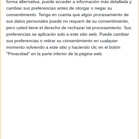
forma alternativa, puede acceder a información más detallada y
hace prácticamente cuatro meses
en el partido de Copa
cambiar sus preferencias antes de otorgar o negar su
del Rey ante La Unión CF.
consentimiento.
Tenga en cuenta que algún procesamiento de
sus datos personales puede no requerir de su consentimiento,
El centro del campo responde pese
pero usted tiene el derecho de rechazar tal procesamiento. Sus
preferencias se aplicarán solo a este sitio web. Puede cambiar
a las bajas
sus preferencias o retirar su consentimiento en cualquier
momento volviendo a este sitio y haciendo clic en el botón
"Privacidad" en la parte inferior de la página web.
Desde entonces, ha sumado minutos esparcidos durante
toda la temporada, aunque hoy volvió a sentirse
importante, y a dar ese paso al frente ante la plaga de
lesiones en el centro del campo, donde realizó una
actuación notable acompañando a Yann Bodiger en la
medular con
Youness Lachhab
actuando de pivote. “
Me
ha dicho el entrenador que tuviera esa libertad,
siempre aportando todo lo que pueda aportar al
equipo
”, apuntó.
Una actuación saldada con nota por parte de Bassinga,