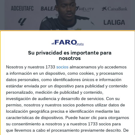
Su privacidad es importante para
nosotros
Nosotros y nuestros 1733
socios
almacenamos y/o accedemos
Imagen cedida
a información en un dispositivo, como cookies, y procesamos
datos personales, como identificadores únicos e información
estándar enviada por un dispositivo para publicidad y contenido
personalizado, medición de publicidad y contenido,
investigación de audiencia y desarrollo de servicios.
Con su
Volvió a sonreír la AD Ceuta tras su triunfo ante el
permiso, nosotros y nuestros socios podemos utilizar datos de
Cádiz CF
en el estadio Alfonso Murube. Uno de los más
localización geográfica precisa e identificación mediante las
felices al final del partido fue, sin duda,
Aboubacar
características de dispositivos. Puede hacer clic para otorgarnos
su consentimiento a nosotros y a nuestros 1733 socios para
Bassinga
. El centrocampista marfileño por fin pudo volver
que llevemos a cabo el procesamiento previamente descrito. De
a la titularidad tras su última aparición en el once inicial