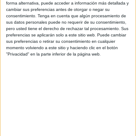
participación del jugador del primer equipo,
Aboubacar
forma alternativa, puede acceder a información más detallada y
Bassinga
, quien ofreció una charla en el aula de
cambiar sus preferencias antes de otorgar o negar su
consentimiento.
Tenga en cuenta que algún procesamiento de
formación del
Emilio Cózar
.
sus datos personales puede no requerir de su consentimiento,
pero usted tiene el derecho de rechazar tal procesamiento. Sus
La sesión estuvo dirigida a los jugadores del equipo
preferencias se aplicarán solo a este sitio web. Puede cambiar
Genuine
de la AD Ceuta FC y a usuarios del
Centro de
sus preferencias o retirar su consentimiento en cualquier
Estancia Temporal de Inmigrantes
(CETI), en un
momento volviendo a este sitio y haciendo clic en el botón
encuentro que destacó por su cercanía y alto valor
"Privacidad" en la parte inferior de la página web.
humano.
Aboubacar Bassinga compartió su
historia personal y profesional
Durante su intervención a los asistentes,
Aboubacar
Bassinga
compartió su historia personal y profesional
dentro del fútbol, marcada por el esfuerzo, la superación y
la esperanza, trasladando un mensaje inspirador centrado
en la importancia de la constancia, la resiliencia y la