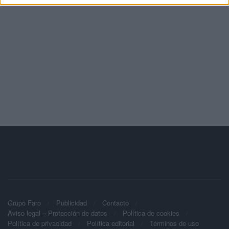
Grupo Faro
Publicidad
Contacto
Aviso legal – Protección de datos
Política de cookies
Política de privacidad
Política editorial
Términos de uso