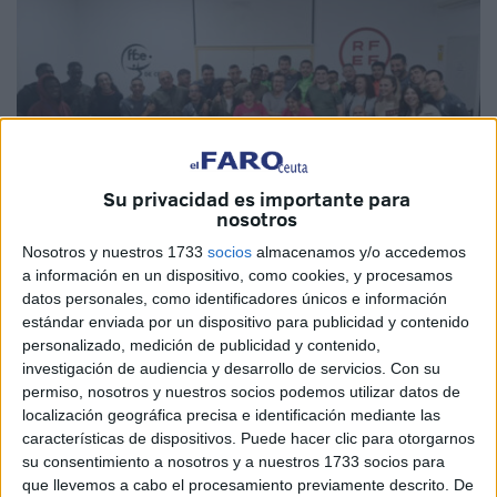
Su privacidad es importante para
nosotros
Nosotros y nuestros 1733
socios
almacenamos y/o accedemos
a información en un dispositivo, como cookies, y procesamos
datos personales, como identificadores únicos e información
Fotos: Fundación AD Ceuta FC
estándar enviada por un dispositivo para publicidad y contenido
personalizado, medición de publicidad y contenido,
investigación de audiencia y desarrollo de servicios.
Con su
permiso, nosotros y nuestros socios podemos utilizar datos de
La
Fundación AD Ceuta FC
desarrolló en él pasado
localización geográfica precisa e identificación mediante las
características de dispositivos. Puede hacer clic para otorgarnos
miércoles una emotiva actividad enmarcada dentro de sus
su consentimiento a nosotros y a nuestros 1733 socios para
programas de inclusión y acción social, con la
que llevemos a cabo el procesamiento previamente descrito. De