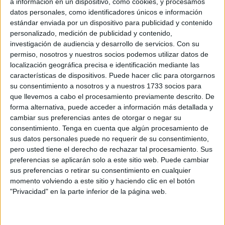
a información en un dispositivo, como cookies, y procesamos
Tras cuatro largos años de espera, marcados por la
datos personales, como identificadores únicos e información
paciencia, la fe y las obras que les impidieron salir desde
estándar enviada por un dispositivo para publicidad y contenido
su templo, este
2025 será, sin duda, un año inolvidable
personalizado, medición de publicidad y contenido,
investigación de audiencia y desarrollo de servicios.
Con su
para todos sus hermanos y devotos.
permiso, nosotros y nuestros socios podemos utilizar datos de
localización geográfica precisa e identificación mediante las
El regreso esperado a la barriada
características de dispositivos. Puede hacer clic para otorgarnos
su consentimiento a nosotros y a nuestros 1733 socios para
La emoción se respira en el ambiente, en cada rincón de
que llevemos a cabo el procesamiento previamente descrito. De
forma alternativa, puede acceder a información más detallada y
San José. El regreso a su punto de partida original,
la
cambiar sus preferencias antes de otorgar o negar su
iglesia de San José
, representa mucho más que una
consentimiento.
Tenga en cuenta que algún procesamiento de
cuestión logística.
sus datos personales puede no requerir de su consentimiento,
pero usted tiene el derecho de rechazar tal procesamiento. Sus
Es el reencuentro con su gente, con sus raíces, con la
preferencias se aplicarán solo a este sitio web. Puede cambiar
esencia
de lo que siempre fue la
Encrucijada
. Es volver a
sus preferencias o retirar su consentimiento en cualquier
caminar por las calles que los vieron crecer como
momento volviendo a este sitio y haciendo clic en el botón
"Privacidad" en la parte inferior de la página web.
hermandad
, acompañados por el calor del vecindario que
nunca los olvidó.