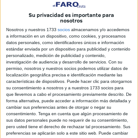
Su privacidad es importante para
nosotros
Nosotros y nuestros 1733
socios
almacenamos y/o accedemos
a información en un dispositivo, como cookies, y procesamos
Archivo
datos personales, como identificadores únicos e información
estándar enviada por un dispositivo para publicidad y contenido
personalizado, medición de publicidad y contenido,
investigación de audiencia y desarrollo de servicios.
Con su
permiso, nosotros y nuestros socios podemos utilizar datos de
La cancelación del contrato del barco ‘El Desnarigado’ con
localización geográfica precisa e identificación mediante las
la Consejería de Cultura en el marco de las actividades
características de dispositivos. Puede hacer clic para otorgarnos
su consentimiento a nosotros y a nuestros 1733 socios para
organizadas en la guía ‘Ceuta te enseña’, no responde a
que llevemos a cabo el procesamiento previamente descrito. De
“motivos de seguridad, sino por precaución”, al tratarse de
forma alternativa, puede acceder a información más detallada y
menores. Así explicaba el consejero de Juventud,
cambiar sus preferencias antes de otorgar o negar su
Deporte, Turismo y Fiestas, Fernando Ramos, la decisión
consentimiento.
Tenga en cuenta que algún procesamiento de
adoptada de posponer la ruta que el barco realiza por ‘El
sus datos personales puede no requerir de su consentimiento,
pero usted tiene el derecho de rechazar tal procesamiento. Sus
Foso’, en este caso concreto con los alumnos de los
preferencias se aplicarán solo a este sitio web. Puede cambiar
centros escolares que la soliciten.