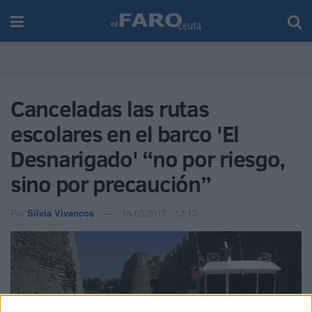
Canceladas las rutas
escolares en el barco 'El
Desnarigado' “no por riesgo,
sino por precaución”
Por
Silvia Vivancos
16/05/2017 - 13:13