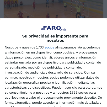
Su privacidad es importante para
nosotros
Nosotros y nuestros 1733
socios
almacenamos y/o accedemos
a información en un dispositivo, como cookies, y procesamos
Imagen de archivo
datos personales, como identificadores únicos e información
estándar enviada por un dispositivo para publicidad y contenido
personalizado, medición de publicidad y contenido,
investigación de audiencia y desarrollo de servicios.
Con su
Balonmano Veleta, Balonmano Vega de Granada y
permiso, nosotros y nuestros socios podemos utilizar datos de
localización geográfica precisa e identificación mediante las
Montequinto de Dos Hermanas son los rivales del
Ramón
características de dispositivos. Puede hacer clic para otorgarnos
y Cajal de Ceuta
en su lucha por ascender a Segunda
su consentimiento a nosotros y a nuestros 1733 socios para
Nacional de Andalucía. Las semifinales se jugarán el fin
que llevemos a cabo el procesamiento previamente descrito. De
de semana del 13 al 14 de abril con sede todavía a definir.
forma alternativa, puede acceder a información más detallada y