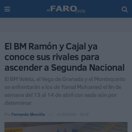
El BM Ramón y Cajal ya
conoce sus rivales para
ascender a Segunda Nacional
El BM Veleta, el Vega de Granada y el Montequinto
se enfrentarán a los de Yamal Mohamed el fin de
semana del 13 al 14 de abril con sede aún por
determinar
Por
Fernando Morcillo
21/03/2024 - 18:42