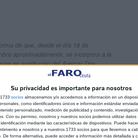
orma de que, desde el día 18 de
mbre aproximadamente, se incorpora a la
Payne en sustitución del Avemar Dos.
s 8:30h y seguirá con los horarios
Su privacidad es importante para nosotros
s 1733
socios
almacenamos y/o accedemos a información en un disposit
a - Port of Ceuta (@apceuta)
September
sonales, como identificadores únicos e información estándar enviada 
ntenido personalizado, medición de publicidad y contenido, investigaci
os.
Con su permiso, nosotros y nuestros socios podemos utilizar datos 
identificación mediante las características de dispositivos. Puede hacer
vemar Dos' entraría en una parada técnica que lo
ntimiento a nosotros y a nuestros 1733 socios para que llevemos a ca
el enlace marítimo que conecta la ciudad autónoma con
. De forma alternativa, puede acceder a información más detallada y 