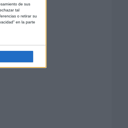
esamiento de sus
echazar tal
erencias o retirar su
vacidad" en la parte