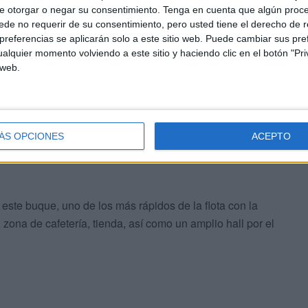
e otorgar o negar su consentimiento.
Tenga en cuenta que algún proc
de no requerir de su consentimiento, pero usted tiene el derecho de r
referencias se aplicarán solo a este sitio web. Puede cambiar sus pref
alquier momento volviendo a este sitio y haciendo clic en el botón "Pri
 web.
verano, en un enlace que registra una elevada a
ÁS OPCIONES
ACEPTO
 del Estrecho (OPE)
, la compañía programa labores de
 este buque, uno de los más rápidos de la flota con la
zona de cafetería, tienda, así como un amplio hall por el