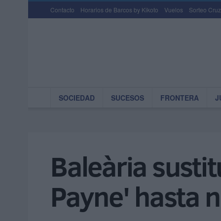
Contacto
Horarios de Barcos by Kikoto
Vuelos
Sorteo Cruz
SOCIEDAD
SUCESOS
FRONTERA
J
Baleària sustit
Payne' hasta 