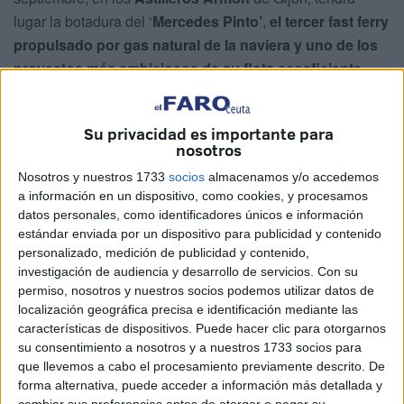
lugar la botadura del ‘
Mercedes Pinto’
,
el tercer fast ferry
propulsado por gas natural de la naviera y uno de los
proyectos más ambiciosos de su flota ecoeficiente
.
Este nuevo buque, que se encuentra en una fase
avanzada de construcción, supondrá un hito para
Su privacidad es importante para
nosotros
Baleària
, tanto en términos de
capacidad y confort
como
en materia de eficiencia energética. El ‘
Mercedes Pinto
’
Nosotros y nuestros 1733
socios
almacenamos y/o accedemos
a información en un dispositivo, como cookies, y procesamos
se unirá a los o
tros dos buques gemelos ya en servicio,
datos personales, como identificadores únicos e información
el Eleanor Roosevelt (2021) y el Margarita Salas (2023)
,
estándar enviada por un dispositivo para publicidad y contenido
consolidando la apuesta de la compañía por un modelo de
personalizado, medición de publicidad y contenido,
transporte marítimo innovador y respetuoso con el
investigación de audiencia y desarrollo de servicios.
Con su
permiso, nosotros y nuestros socios podemos utilizar datos de
medioambiente
.
localización geográfica precisa e identificación mediante las
características de dispositivos. Puede hacer clic para otorgarnos
Una construcción avanzada y
su consentimiento a nosotros y a nuestros 1733 socios para
compleja
que llevemos a cabo el procesamiento previamente descrito. De
forma alternativa, puede acceder a información más detallada y