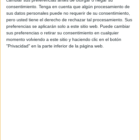
cambiar sus preferencias antes de otorgar o negar su
Los trabajos de construcción del buque en Gijón han
consentimiento.
Tenga en cuenta que algún procesamiento de
progresado a buen ritmo desde el inicio. Actualmente, la
sus datos personales puede no requerir de su consentimiento,
estructura del casco ya está finalizada y se han
pero usted tiene el derecho de rechazar tal procesamiento. Sus
preferencias se aplicarán solo a este sitio web. Puede cambiar
comenzado a instalar los principales componentes
sus preferencias o retirar su consentimiento en cualquier
técnicos: los tanques de gas natural, los motores
momento volviendo a este sitio y haciendo clic en el botón
principales y auxiliares, el sistema de propulsión, además
"Privacidad" en la parte inferior de la página web.
de todo el cableado eléctrico y las tuberías que garantizan
el funcionamiento integral de la embarcación.
La
botadura prevista para septiembre
marcará un paso
fundamental en el cronograma del proyecto, permitiendo
avanzar hacia las fases finales de acondicionamiento
interior, pruebas de seguridad y puesta a punto para su
futura entrada en servicio en 2026
.
Innovación y confort a bordo
El fast ferry Mercedes Pinto
está diseñado para ofrecer