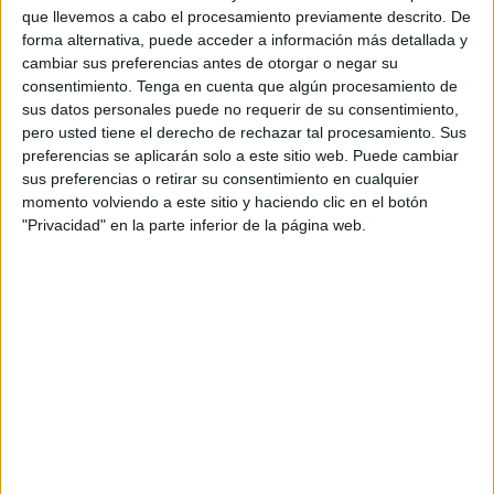
que llevemos a cabo el procesamiento previamente descrito. De
de Ceuta
respecto a médicos
.
forma alternativa, puede acceder a información más detallada y
cambiar sus preferencias antes de otorgar o negar su
Ingesa ha descrito este tiempo como una “etapa de
consentimiento.
Tenga en cuenta que algún procesamiento de
cambios significativos y crecimiento”, añadiendo que
sus datos personales puede no requerir de su consentimiento,
“desde enero de 2023 hasta enero de 2024, hemos
pero usted tiene el derecho de rechazar tal procesamiento. Sus
atravesado un ciclo natural de
renovación profesional
”.
preferencias se aplicarán solo a este sitio web. Puede cambiar
sus preferencias o retirar su consentimiento en cualquier
Al respecto, ha hecho alusión a la baja de 20
momento volviendo a este sitio y haciendo clic en el botón
"Privacidad" en la parte inferior de la página web.
profesionales sanitarios
por diversos motivos. En su
balance han indicado que “cinco de nuestros profesionales
se marcharon por comisión de servicio” y que otros “tres
por movilidad voluntaria”
Continuando con la lista, dos de sus sanitarios finalizaron
su contrato y “uno de ellos causó baja por la finalización
de su comisión de servicio”. Por otra parte, “cuatro de las
bajas fueron por jubilación y una por servicios especiales”.