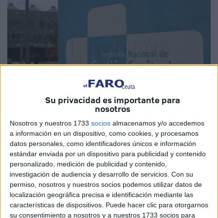
Su privacidad es importante para
nosotros
Nosotros y nuestros 1733
socios
almacenamos y/o accedemos
Imagen de archivo
a información en un dispositivo, como cookies, y procesamos
datos personales, como identificadores únicos e información
estándar enviada por un dispositivo para publicidad y contenido
personalizado, medición de publicidad y contenido,
investigación de audiencia y desarrollo de servicios.
Con su
El Instituto Nacional de Gestión Sanitaria (
Ingesa
) ha dado
permiso, nosotros y nuestros socios podemos utilizar datos de
a conocer este miércoles que en el transcurso de un año,
localización geográfica precisa e identificación mediante las
en el periodo específico entre enero de 2023 y enero de
características de dispositivos. Puede hacer clic para otorgarnos
su consentimiento a nosotros y a nuestros 1733 socios para
2024, han contabilizado 20 altas y 20 bajas en su plantilla