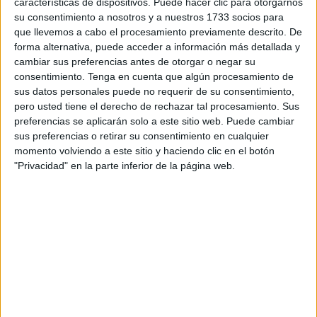
según los datos que este martes ha hecho públicos el
características de dispositivos. Puede hacer clic para otorgarnos
su consentimiento a nosotros y a nuestros 1733 socios para
Ministerio del Interior y que determinan que esta cifra
que llevemos a cabo el procesamiento previamente descrito. De
supone un 29 por ciento menos que las llegadas
forma alternativa, puede acceder a información más detallada y
contabilizadas en el mismo periodo del año anterior.
cambiar sus preferencias antes de otorgar o negar su
consentimiento.
Tenga en cuenta que algún procesamiento de
En concreto, el total de
entradas
recogidas por Interior en
sus datos personales puede no requerir de su consentimiento,
lo que va de 2022 son 291 menos que las contabilizadas
pero usted tiene el derecho de rechazar tal procesamiento. Sus
preferencias se aplicarán solo a este sitio web. Puede cambiar
en el mismo periodo de 2021, cuando se elevaron a 989.
sus preferencias o retirar su consentimiento en cualquier
momento volviendo a este sitio y haciendo clic en el botón
En el documento hecho público por el departamento que
"Privacidad" en la parte inferior de la página web.
dirige Fernando Grande-Marlaska se destaca una caída en
el uso de algunas
rutas marítimas
de llegada al país, con
respecto a los primeros siete meses y medio del año
pasado.
Así, las entradas por la costa de Ceuta se han reducido en
un año en un 90,3 por ciento –de 588 a 57–, según las
cifras del Ministerio; mientras que las que se han
registrado en lo que va de año en la costa peninsular y