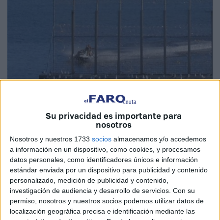
Su privacidad es importante para
nosotros
Nosotros y nuestros 1733
socios
almacenamos y/o accedemos
Imagen de archivo
a información en un dispositivo, como cookies, y procesamos
datos personales, como identificadores únicos e información
estándar enviada por un dispositivo para publicidad y contenido
personalizado, medición de publicidad y contenido,
investigación de audiencia y desarrollo de servicios.
Con su
Un total de 698 inmigrantes ha llegado de forma irregular a
permiso, nosotros y nuestros socios podemos utilizar datos de
Ceuta
entre el 1 de enero y el 15 de agosto de este año
,
localización geográfica precisa e identificación mediante las