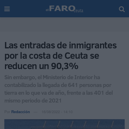
Las entradas de inmigrantes
por la costa de Ceuta se
reducen un 90,3%
Sin embargo, el Ministerio de Interior ha
contabilizado la llegada de 641 personas por
tierra en lo que va de año, frente a las 401 del
mismo periodo de 2021
Por
Redacción
16/08/2022 - 14:10