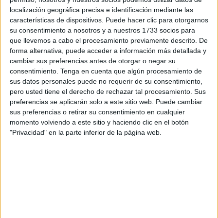
localización geográfica precisa e identificación mediante las
Estos números se desprenden de las estadísticas oficiales
características de dispositivos. Puede hacer clic para otorgarnos
del Ministerio del Interior marroquí, que hace referencia a
su consentimiento a nosotros y a nuestros 1733 socios para
que llevemos a cabo el procesamiento previamente descrito. De
unas estimaciones que dan cuenta de más de 4.290
forma alternativa, puede acceder a información más detallada y
inmigrantes que estuvieron implicados en estos “asaltos”
cambiar sus preferencias antes de otorgar o negar su
ocurridos a lo largo del pasado año.
consentimiento.
Tenga en cuenta que algún procesamiento de
sus datos personales puede no requerir de su consentimiento,
La información ha sido dada a conocer este miércoles,
pero usted tiene el derecho de rechazar tal procesamiento. Sus
siendo el balance que hace el
Gobierno de Marruecos
preferencias se aplicarán solo a este sitio web. Puede cambiar
sus preferencias o retirar su consentimiento en cualquier
sobre las incidencias migratorias de 2024.
momento volviendo a este sitio y haciendo clic en el botón
"Privacidad" en la parte inferior de la página web.
Un resumen en el que también han incluido el hecho de
que las autoridades interceptaron en el mar a 18.645
personas, inmigrantes que presumiblemente se dirigían en
su mayoría a España.