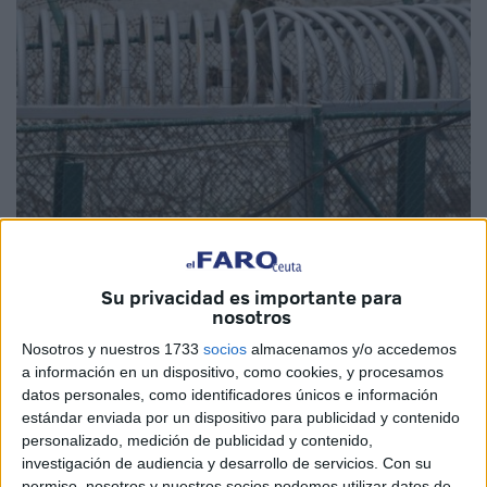
Imagen de archivo
Su privacidad es importante para
nosotros
Nosotros y nuestros 1733
socios
almacenamos y/o accedemos
De acuerdo con el balance que hacen las autoridades de
a información en un dispositivo, como cookies, y procesamos
datos personales, como identificadores únicos e información
Marruecos, en el transcurso del año pasado, 2024, se
estándar enviada por un dispositivo para publicidad y contenido
registraron 14 entradas masivas de
inmigrantes
o al
personalizado, medición de publicidad y contenido,
menos
tentativas en Ceuta
y
Melilla
, lo que se
investigación de audiencia y desarrollo de servicios.
Con su
corresponde con ingresos o
intentos por la valla
.
permiso, nosotros y nuestros socios podemos utilizar datos de