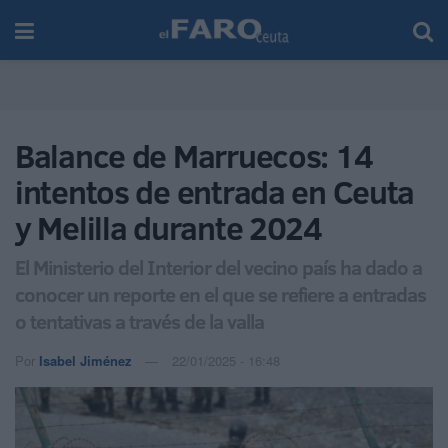
Balance de Marruecos: 14
intentos de entrada en Ceuta
y Melilla durante 2024
El Ministerio del Interior del vecino país ha dado a
conocer un reporte en el que se refiere a entradas
o tentativas a través de la valla
Por
Isabel Jiménez
22/01/2025 - 16:48