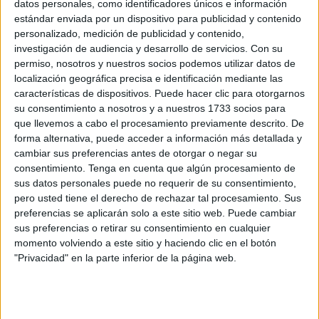
de datos de entradas de
inmigrantes
en Ceuta -así como
datos personales, como identificadores únicos e información
estándar enviada por un dispositivo para publicidad y contenido
en toda España-, un documento que incluye los datos de
personalizado, medición de publicidad y contenido,
los cinco primeros meses del año (del 1 de enero al 30 de
investigación de audiencia y desarrollo de servicios.
Con su
mayo), pero que obvia, en las entradas terrestres -donde
permiso, nosotros y nuestros socios podemos utilizar datos de
se incluyen la entrada de nadadores- la llegada masiva de
localización geográfica precisa e identificación mediante las
características de dispositivos. Puede hacer clic para otorgarnos
inmigrantes a Ceuta los días 17 y 18 de mayo.
[Aquí
su consentimiento a nosotros y a nuestros 1733 socios para
puede ver el balance de forma íntegra]
que llevemos a cabo el procesamiento previamente descrito. De
forma alternativa, puede acceder a información más detallada y
Así, en la parte de las llegadas a Ceuta por vía terrestre, el
cambiar sus preferencias antes de otorgar o negar su
Ministerio del Interior recoge los datos hasta el 16 de mayo
consentimiento.
Tenga en cuenta que algún procesamiento de
-y no hasta el 30 como en los otros datos, de entradas
sus datos personales puede no requerir de su consentimiento,
marítimas o terrestres para Ceuta,
Melilla
e Islas Canarias-,
pero usted tiene el derecho de rechazar tal procesamiento. Sus
preferencias se aplicarán solo a este sitio web. Puede cambiar
para así no incluir aún las entradas de inmigrantes de esos
sus preferencias o retirar su consentimiento en cualquier
días posteriores. Se obvia, de esta forma, los datos
momento volviendo a este sitio y haciendo clic en el botón
exactos de entrada de marroquíes a Ceuta en esas fechas
"Privacidad" en la parte inferior de la página web.
de grave crisis migratoria.
Con estos parámetros, las entradas de inmigrantes a