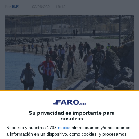
Por
E.F.
02/06/2021 - 18:13
Su privacidad es importante para
nosotros
Nosotros y nuestros 1733
socios
almacenamos y/o accedemos
El Ministerio del Interior
ha actualizado el último balance
a información en un dispositivo, como cookies, y procesamos