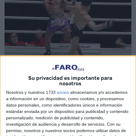
Imágenes cedidas
Su privacidad es importante para
nosotros
Nosotros y nuestros 1733
socios
almacenamos y/o accedemos
a información en un dispositivo, como cookies, y procesamos
Hamada Azmani no pudo con Nadaka Yoshinari, y
eso
datos personales, como identificadores únicos e información
que le aguantó hasta el tercer asalto
. El nipón, lanzando
estándar enviada por un dispositivo para publicidad y contenido
personalizado, medición de publicidad y contenido,
a por su 39º victoria
consecutiva realizó una serie
investigación de audiencia y desarrollo de servicios.
Con su
golpes muy habilidosos para dejar en jaque al
permiso, nosotros y nuestros socios podemos utilizar datos de
luchador marroquí
. Azmani que luchó con todas sus