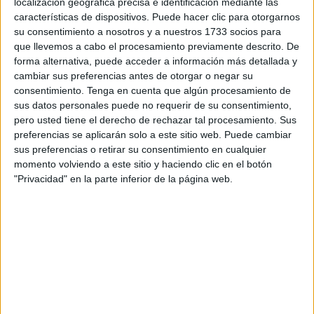
localización geográfica precisa e identificación mediante las
ganas cayó ante el peleador nipón, uno de los mejores en
características de dispositivos. Puede hacer clic para otorgarnos
su consentimiento a nosotros y a nuestros 1733 socios para
este arte marcial del
Muay Thai
.
que llevemos a cabo el procesamiento previamente descrito. De
forma alternativa, puede acceder a información más detallada y
El japonés es el número 1 actualmente de Muay Thai y se
cambiar sus preferencias antes de otorgar o negar su
ha visto
las caras con Hamada quien no le ha dado
consentimiento.
Tenga en cuenta que algún procesamiento de
opción
. El combate ha tenido lugar en Bangkok en el
sus datos personales puede no requerir de su consentimiento,
marco del
One Championship
, la competición más
pero usted tiene el derecho de rechazar tal procesamiento. Sus
importante en toda Asia de artes marciales.
preferencias se aplicarán solo a este sitio web. Puede cambiar
sus preferencias o retirar su consentimiento en cualquier
El luchador que ha representado a Ceuta, aguantó hasta el
momento volviendo a este sitio y haciendo clic en el botón
"Privacidad" en la parte inferior de la página web.
tercer asalto pero Nadaka consiguió, con un nocaut
técnico dejarle sin avanzar en esta competición tan
importante como es el One Championship,
el evento
más prestigioso de las artes marciales que se celebra en
Bangkok.
Hamada ‘Pantera Negra’ Azmani aguantó bien los dos
primeros asaltos pero a los quince segundos del tercer