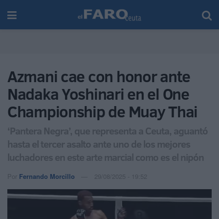
Azmani cae con honor ante
Nadaka Yoshinari en el One
Championship de Muay Thai
‘Pantera Negra’, que representa a Ceuta, aguantó
hasta el tercer asalto ante uno de los mejores
luchadores en este arte marcial como es el nipón
Por
Fernando Morcillo
29/08/2025 - 19:52