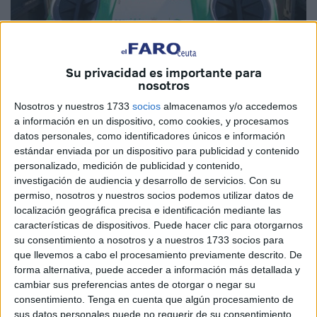
Su privacidad es importante para
nosotros
Nosotros y nuestros 1733
socios
almacenamos y/o accedemos
a información en un dispositivo, como cookies, y procesamos
El Ayuntamiento se gasta no se sabe cuántos miles y miles
datos personales, como identificadores únicos e información
estándar enviada por un dispositivo para publicidad y contenido
de euros en anuncios para intentar concienciarnos a los
personalizado, medición de publicidad y contenido,
ciudadanos para que reciclemos. Con esta publicidad y
investigación de audiencia y desarrollo de servicios.
Con su
con la palabrería barata y vacía de algún que otro
permiso, nosotros y nuestros socios podemos utilizar datos de
consejero, intentan que depositemos los residuos de forma
localización geográfica precisa e identificación mediante las
características de dispositivos. Puede hacer clic para otorgarnos
selectiva en los contenedores. La mayoría así lo hacemos,
su consentimiento a nosotros y a nuestros 1733 socios para
pero no es que valga de mucho, porque llevamos años
que llevemos a cabo el procesamiento previamente descrito. De
depositando el vidrio en el contenedor correspondiente,
forma alternativa, puede acceder a información más detallada y
pero luego no se lleva a reciclar, cosas de Ceuta, o mejor
cambiar sus preferencias antes de otorgar o negar su
dicho, de sus políticos “medioambientales”.
consentimiento.
Tenga en cuenta que algún procesamiento de
sus datos personales puede no requerir de su consentimiento,