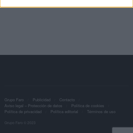
Grupo Faro
Publicidad
Contacto
Aviso legal – Protección de datos
Política de cookies
Política de privacidad
Política editorial
Términos de uso
Grupo Faro © 2023