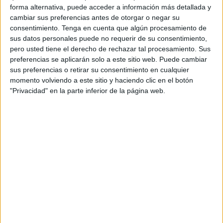
forma alternativa, puede acceder a información más detallada y
subvencionar la adquisición de automóviles seminuevos
cambiar sus preferencias antes de otorgar o negar su
eléctricos de hasta un año de antigüedad, "como pueden
consentimiento.
Tenga en cuenta que algún procesamiento de
ser los usados por empresas de alquiler o por los propios
sus datos personales puede no requerir de su consentimiento,
fabricantes", según explica el Gobierno.
pero usted tiene el derecho de rechazar tal procesamiento. Sus
preferencias se aplicarán solo a este sitio web. Puede cambiar
Una medida que ahora se lleva a efecto después de ser
sus preferencias o retirar su consentimiento en cualquier
momento volviendo a este sitio y haciendo clic en el botón
anunciada el pasado mes de marzo por el presidente del
"Privacidad" en la parte inferior de la página web.
Gobierno
, Pedro Sánchez, en una reunión mantenida con
representantes del sector del automóvil, en la que
estuvieron presentes los máximos responsables de las
principales organizaciones.
Este Real Decreto ha sido una petición del Ministerio para
la Transición Ecológica y el Reto Demográfico (Miteco) y el
objetivo del mismo es dar "un impulso adicional a la
electrificación de la movilidad y facilitar la introducción en
el mercado de automóviles más asequibles", explican.