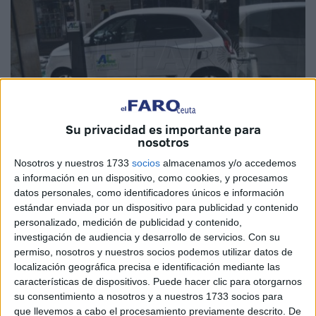
Su privacidad es importante para
nosotros
Nosotros y nuestros 1733
socios
almacenamos y/o accedemos
Imagen de archivo
a información en un dispositivo, como cookies, y procesamos
datos personales, como identificadores únicos e información
estándar enviada por un dispositivo para publicidad y contenido
personalizado, medición de publicidad y contenido,
investigación de audiencia y desarrollo de servicios.
Con su
Buenas noticias para los vecinos de Ceuta comprometidos
permiso, nosotros y nuestros socios podemos utilizar datos de
con el
medio ambiente
. El Consejo de Ministros ha
localización geográfica precisa e identificación mediante las
aprobado este miércoles un Real Decreto que amplía las
características de dispositivos. Puede hacer clic para otorgarnos
ayudas
del
Plan Moves III
a la compra de
vehículos
su consentimiento a nosotros y a nuestros 1733 socios para
que llevemos a cabo el procesamiento previamente descrito. De
eléctricos
y que permite que ahora se pueda