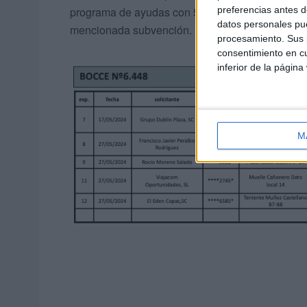
preferencias antes d
programa de ayudas con 5 aprobadas para un tot
datos personales pue
mencionada subvención.
procesamiento. Sus p
consentimiento en cu
inferior de la página
M