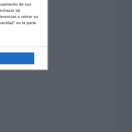
esamiento de sus
echazar tal
erencias o retirar su
vacidad" en la parte