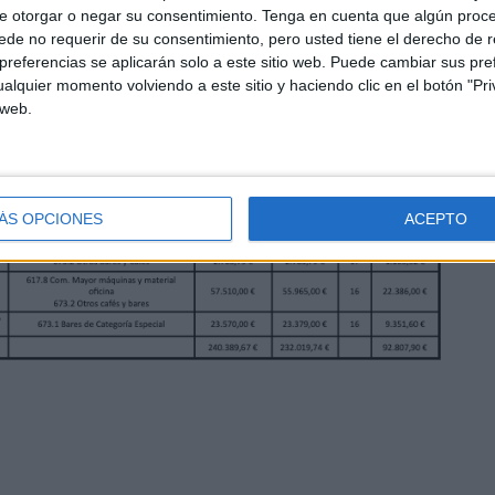
e otorgar o negar su consentimiento.
Tenga en cuenta que algún proc
al de 92.807,90 euros correspondientes a la
de no requerir de su consentimiento, pero usted tiene el derecho de r
referencias se aplicarán solo a este sitio web. Puede cambiar sus pref
alquier momento volviendo a este sitio y haciendo clic en el botón "Pri
 web.
ÁS OPCIONES
ACEPTO