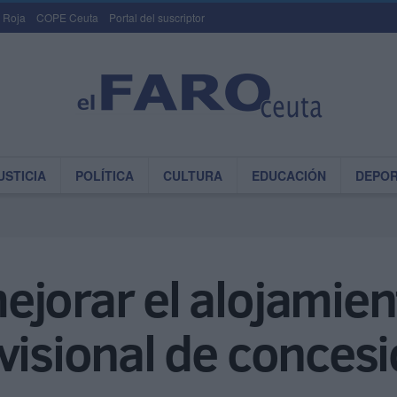
 Roja
COPE Ceuta
Portal del suscriptor
USTICIA
POLÍTICA
CULTURA
EDUCACIÓN
DEPO
jorar el alojamient
visional de conces