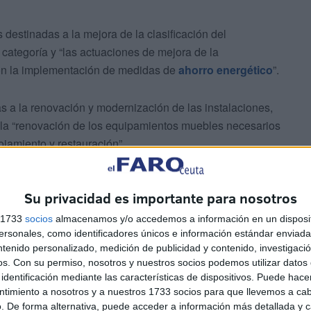
destinadas a la mejora de la clasificación del
ategoría y “las actuaciones de mejora de la
con la implementación de medidas de
ahorro energético
”.
as a la renovación y modernización de las instalaciones,
 la “renovación de los equipamientos muebles necesarios
ojamiento y restauración”.
Su privacidad es importante para nosotros
s 1733
socios
almacenamos y/o accedemos a información en un disposit
sonales, como identificadores únicos e información estándar enviada 
ntenido personalizado, medición de publicidad y contenido, investigaci
os.
Con su permiso, nosotros y nuestros socios podemos utilizar datos 
identificación mediante las características de dispositivos. Puede hacer
ntimiento a nosotros y a nuestros 1733 socios para que llevemos a ca
lución provisional de solicitudes presentadas al
. De forma alternativa, puede acceder a información más detallada y 