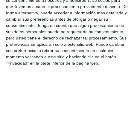
su consentimiento a nosotros y a nuestros 1733 socios para
que llevemos a cabo el procesamiento previamente descrito. De
Quienes estén solicitando estas
ayudas
y quieran
forma alternativa, puede acceder a información más detallada y
consultar la lista
con 13 nombres
a la que se hace
cambiar sus preferencias antes de otorgar o negar su
referencia pueden
PINCHAR AQUÍ
.
consentimiento.
Tenga en cuenta que algún procesamiento de
sus datos personales puede no requerir de su consentimiento,
De acuerdo con lo que se puede leer en el documento,
pero usted tiene el derecho de rechazar tal procesamiento. Sus
dependiendo de cada caso estos jóvenes deben
preferencias se aplicarán solo a este sitio web. Puede cambiar
sus preferencias o retirar su consentimiento en cualquier
presentar:
el documento acreditativo de notas del curso
momento volviendo a este sitio y haciendo clic en el botón
precedente, situación familiar, libro de familia, situación
"Privacidad" en la parte inferior de la página web.
económica o autorizaciones debidamente
cumplimentadas
.
El Negociado de Educación explica que “tras la
comprobación de la documentación adjunta a las
solicitudes de ayudas extraordinarias
para estudios
universitarios presentadas por las personas interesadas, el
técnico de la Unidad de Becas, que presta sus servicios en
la Consejería de Educación, Cultura y Juventud (Unidad