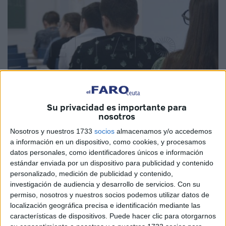
Su privacidad es importante para
nosotros
Imagen de archivo
Nosotros y nuestros 1733
socios
almacenamos y/o accedemos
a información en un dispositivo, como cookies, y procesamos
datos personales, como identificadores únicos e información
estándar enviada por un dispositivo para publicidad y contenido
La Ciudad Autónoma de Ceuta ha publicado en su Tablón
personalizado, medición de publicidad y contenido,
de Anuncios un
listado de alumnos
con requerimiento de
investigación de audiencia y desarrollo de servicios.
Con su
documentación en el proceso relativo a la convocatoria de
permiso, nosotros y nuestros socios podemos utilizar datos de
localización geográfica precisa e identificación mediante las
ayudas extraordinarias para estudios universitarios
características de dispositivos. Puede hacer clic para otorgarnos
durante el curso 2025-2026
.