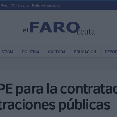
 Roja
COPE Ceuta
Portal del suscriptor
USTICIA
POLÍTICA
CULTURA
EDUCACIÓN
DEPO
E para la contrata
traciones públicas