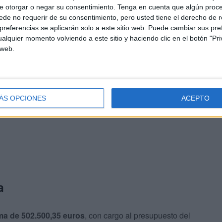
e otorgar o negar su consentimiento.
Tenga en cuenta que algún proc
de no requerir de su consentimiento, pero usted tiene el derecho de r
7/2023, que fija las bases de las subvenciones para
referencias se aplicarán solo a este sitio web. Puede cambiar sus pref
del Real Decreto 818/2021
. Dicha normativa fue
alquier momento volviendo a este sitio y haciendo clic en el botón "Pri
ta los requisitos y procedimientos para estos programas.
 web.
 antes de presentar su solicitud
, ya que recogen
equerida
, los
criterios de valoración
y las obligaciones
ÁS OPCIONES
ACEPTO
a
a de 502.500,35 euros
, con cargo al presupuesto del