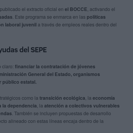
ublicado el extracto oficial en
el BOCCE
, activando el
esadas
. Este programa se enmarca en las
políticas
n laboral juvenil
a través de empleos reales dentro del
ayudas del SEPE
 claro:
financiar la contratación de jóvenes
inistración General del Estado, organismos
 público estatal.
stratégicos como la
transición ecológica
, la
economía
a la dependencia
, la
atención a colectivos vulnerables
iendas
. También se incluyen propuestas de desarrollo
ecto alineado con estas líneas encaja dentro de la