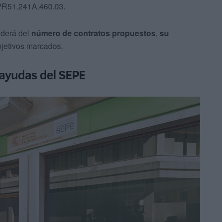
.PR51.241A.460.03.
nderá del
número de contratos propuestos
,
su
bjetivos marcados.
s ayudas del SEPE