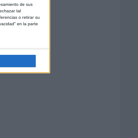
esamiento de sus
echazar tal
erencias o retirar su
vacidad" en la parte