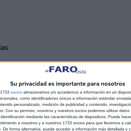
das
 y entidades del sector público estatal
, conforme a lo
nifica que las ayudas del SEPE están pensadas para
ituciones estatales
que operen en Ceuta y que prevean
Su privacidad es importante para nosotros
s 1733
socios
almacenamos y/o accedemos a información en un disposit
sonales, como identificadores únicos e información estándar enviada 
s no pueden optar a estas ayudas del SEPE, ya que el
ntenido personalizado, medición de publicidad y contenido, investigaci
rzar los servicios públicos.
os.
Con su permiso, nosotros y nuestros socios podemos utilizar datos 
identificación mediante las características de dispositivos. Puede hacer
ntimiento a nosotros y a nuestros 1733 socios para que llevemos a ca
ocatoria
. De forma alternativa, puede acceder a información más detallada y 