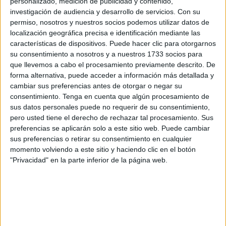
personalizado, medición de publicidad y contenido,
generales
que han representado este martes.
investigación de audiencia y desarrollo de servicios.
Con su
permiso, nosotros y nuestros socios podemos utilizar datos de
Desde el partido han hecho una radiografía del
modelo
localización geográfica precisa e identificación mediante las
económico
ceutí y han señalado que este “lleva años en
características de dispositivos. Puede hacer clic para otorgarnos
una profunda crisis, agudizada por el
cierre fronterizo
su consentimiento a nosotros y a nuestros 1733 socios para
que llevemos a cabo el procesamiento previamente descrito. De
primero y por la falsa promesa de una aduana comercial
forma alternativa, puede acceder a información más detallada y
después”.
cambiar sus preferencias antes de otorgar o negar su
consentimiento.
Tenga en cuenta que algún procesamiento de
Sobre el tema de la aduana han querido profundizar y han
sus datos personales puede no requerir de su consentimiento,
recordado su reiterada advertencia de que esta “no verá la
pero usted tiene el derecho de rechazar tal procesamiento. Sus
luz porque
Marruecos
no está interesado en beneficiar de
preferencias se aplicarán solo a este sitio web. Puede cambiar
sus preferencias o retirar su consentimiento en cualquier
modo alguno a la ciudad autónoma”.
momento volviendo a este sitio y haciendo clic en el botón
"Privacidad" en la parte inferior de la página web.
Al respecto, la candidata al Congreso por Vox Ceuta,
Teresa López, ha asegurado que el objetivo del vecino
país “es nuestra asfixia”.
López ha indicado que “nuestra economía debe mirar
hacia el resto del país y conectarse con su entorno