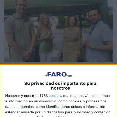
Imagen cedida
Su privacidad es importante para
nosotros
Un plan de ayudas para el
pequeño comercio
y para la
Nosotros y nuestros 1733
socios
almacenamos y/o accedemos
conservación de
empresas familiares
en Ceuta. Este
a información en un dispositivo, como cookies, y procesamos
sería uno de los planteamientos de
Vox
como parte de su
datos personales, como identificadores únicos e información
estándar enviada por un dispositivo para publicidad y contenido
propuestas
económicas de cara a las
elecciones