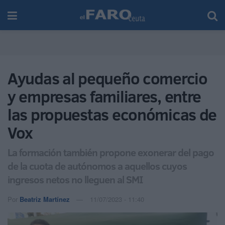
Ayudas al pequeño comercio
y empresas familiares, entre
las propuestas económicas de
Vox
La formación también propone exonerar del pago
de la cuota de autónomos a aquellos cuyos
ingresos netos no lleguen al SMI
Por
Beatriz Martínez
11/07/2023 - 11:40