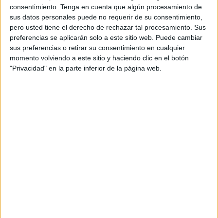
consentimiento.
Tenga en cuenta que algún procesamiento de
Fortaleza del Hacho.
sus datos personales puede no requerir de su consentimiento,
pero usted tiene el derecho de rechazar tal procesamiento. Sus
Por un lado, este martes 10 de mayo, de once y media de
preferencias se aplicarán solo a este sitio web. Puede cambiar
la mañana a una y media de la tarde, un avión C101 del
sus preferencias o retirar su consentimiento en cualquier
Ejército del Aire sobrevolará el cielo ceutí, facilitando la
momento volviendo a este sitio y haciendo clic en el botón
instrucción del Grupo de Artillería Antiaérea del RAMIX 30
"Privacidad" en la parte inferior de la página web.
de la Comgeceu (GAAA). No se efectuarán disparos.
Y por otro, más adelante, el miércoles 18 y el jueves 19 de
mayo, sí que habrá fuego real llevado a cabo con cañones
35/90, también del GAAA, tanto de día como de noche,
sobre blancos aéreos proporcionados por el
Mando de
Artillería Antiaérea
, que se manejan por control remoto.
Durante esos días estará cortado el acceso por carretera al
Faro
, al Desnarigado y a la zona del campo de tiro Foso
Almina por parte de la Guardia Civil, la Policía Local y la
Comandancia General de Ceuta. Tampoco se podrá