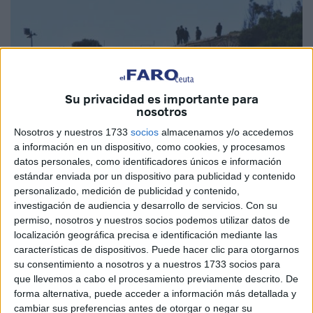
Su privacidad es importante para
nosotros
Nosotros y nuestros 1733
socios
almacenamos y/o accedemos
a información en un dispositivo, como cookies, y procesamos
datos personales, como identificadores únicos e información
Imagen de archivo
estándar enviada por un dispositivo para publicidad y contenido
personalizado, medición de publicidad y contenido,
investigación de audiencia y desarrollo de servicios.
Con su
permiso, nosotros y nuestros socios podemos utilizar datos de
localización geográfica precisa e identificación mediante las
La Comandancia General de Ceuta
ha comunicado el
características de dispositivos. Puede hacer clic para otorgarnos
inicio de maniobras por parte del Regimiento de Artillería
su consentimiento a nosotros y a nuestros 1733 socios para
Mixto número 30. Los primeros serán este martes y los
que llevemos a cabo el procesamiento previamente descrito. De
siguientes, el 18 y 19 de este mismo mes de mayo. Habrá
forma alternativa, puede acceder a información más detallada y
cambiar sus preferencias antes de otorgar o negar su
presencia de aviones y se realizarán disparos desde la