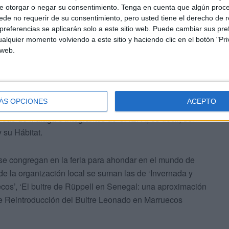
, en realidad, el número de parejas reproductoras por el
e otorgar o negar su consentimiento.
Tenga en cuenta que algún proc
 más tarde el recuento quedó probado en 2010.
de no requerir de su consentimiento, pero usted tiene el derecho de r
referencias se aplicarán solo a este sitio web. Puede cambiar sus pref
alquier momento volviendo a este sitio y haciendo clic en el botón "Pri
 web.
ÁS OPCIONES
ACEPTO
ertos en esta disciplina como a miembros del
idad de Málaga o integrantes de GREFA, es decir, del
 su Hábitat.
se congregan en la feria para ahondar en el mundo de
 de la organización local se suman las de ‘Invernada y
cos’, ‘El buitre de Rüppell en Senegal: una aproximación
e Reintroducción del Buitre Leonado en Marruecos