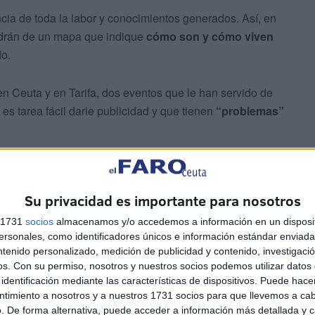
cia de toda la labor y conocimientos generados. Así, en
ondrán de un mapa que indique
cómo son y cómo viven
do.
en Ceuta y en Tarifa, dos eventos que le han servido de
s tarea fácil darle publicidad y que tienen
“problemas”
e la difusión fuera del ámbito local y del campo de
ntenido ha sido
bien acogido en la comunidad
. “Los que
Su privacidad es importante para nosotros
eguran.
s 1731
socios
almacenamos y/o accedemos a información en un disposit
sonales, como identificadores únicos e información estándar enviada 
ntenido personalizado, medición de publicidad y contenido, investigaci
os.
Con su permiso, nosotros y nuestros socios podemos utilizar datos 
identificación mediante las características de dispositivos. Puede hacer
tana’ se suma una conferencia de la propia entidad. La
ntimiento a nosotros y a nuestros 1731 socios para que llevemos a ca
uta y cómo su estudio es un ejemplo de ciencia
. De forma alternativa, puede acceder a información más detallada y 