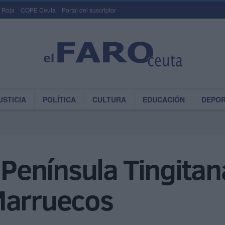
 Roja
COPE Ceuta
Portal del suscriptor
USTICIA
POLÍTICA
CULTURA
EDUCACIÓN
DEPO
 Península Tingitan
Marruecos