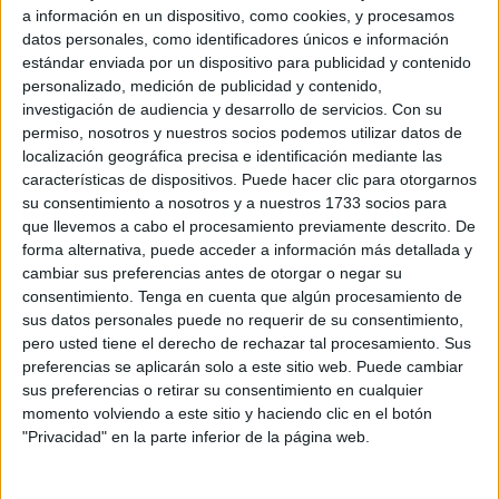
BirdLife Ceuta
lo tienen claro. Sin embargo, lograrlo
a información en un dispositivo, como cookies, y procesamos
requiere de la colaboración ciudadana.
datos personales, como identificadores únicos e información
estándar enviada por un dispositivo para publicidad y contenido
Guiados por esta meta el grupo de anillamiento Chagra ha
personalizado, medición de publicidad y contenido,
impartido un taller sobre la captura e
identificación de
investigación de audiencia y desarrollo de servicios.
Con su
permiso, nosotros y nuestros socios podemos utilizar datos de
ejemplares
. La actividad es parte de la agenda
localización geográfica precisa e identificación mediante las
organizada para conmemorar el Día mundial de las aves,
características de dispositivos. Puede hacer clic para otorgarnos
una efeméride que sirve para sensibilizar y concienciar.
su consentimiento a nosotros y a nuestros 1733 socios para
que llevemos a cabo el procesamiento previamente descrito. De
Este sábado, bien temprano en la mañana, un grupo de
forma alternativa, puede acceder a información más detallada y
ceutíes se ha congregado en las inmediaciones del azud
cambiar sus preferencias antes de otorgar o negar su
consentimiento.
Tenga en cuenta que algún procesamiento de
del infierno, en la zona próxima a la urbanización del
sus datos personales puede no requerir de su consentimiento,
Pinar. Rodeados de árboles y calma, han visto cara a cara
pero usted tiene el derecho de rechazar tal procesamiento. Sus
algunos de los especímenes que viven por la ciudad.
preferencias se aplicarán solo a este sitio web. Puede cambiar
sus preferencias o retirar su consentimiento en cualquier
Tres ejemplares
momento volviendo a este sitio y haciendo clic en el botón
"Privacidad" en la parte inferior de la página web.
El espacio natural en el que se han reunido es un enclave