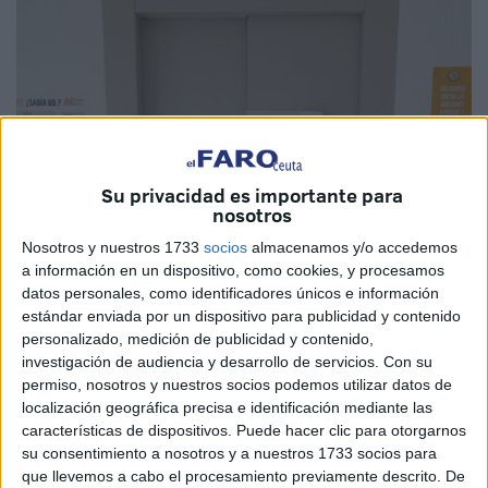
Su privacidad es importante para
nosotros
Nosotros y nuestros 1733
socios
almacenamos y/o accedemos
a información en un dispositivo, como cookies, y procesamos
datos personales, como identificadores únicos e información
Imagen cedida
estándar enviada por un dispositivo para publicidad y contenido
personalizado, medición de publicidad y contenido,
investigación de audiencia y desarrollo de servicios.
Con su
permiso, nosotros y nuestros socios podemos utilizar datos de
localización geográfica precisa e identificación mediante las
El
Sindicato Médico de Ceuta (SMC)
denuncia la "grave
características de dispositivos. Puede hacer clic para otorgarnos
situación" que están viviendo trabajadores, pacientes y
su consentimiento a nosotros y a nuestros 1733 socios para
usuarios del
centro de salud del Recinto
, donde el
único
que llevemos a cabo el procesamiento previamente descrito. De