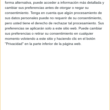
forma alternativa, puede acceder a información más detallada y
ascensor
permanece "
averiado desde hace m
á
s de dos
cambiar sus preferencias antes de otorgar o negar su
semanas
sin que, hasta la fecha, se haya ofrecido una
consentimiento.
Tenga en cuenta que algún procesamiento de
solución efectiva".
sus datos personales puede no requerir de su consentimiento,
pero usted tiene el derecho de rechazar tal procesamiento. Sus
Durante este tiempo,
pacientes mayores, personas con
preferencias se aplicarán solo a este sitio web. Puede cambiar
movilidad reducida, usuarios con muletas e incluso
sus preferencias o retirar su consentimiento en cualquier
momento volviendo a este sitio y haciendo clic en el botón
madres con carritos de beb
é
"se han visto obligados a
"Privacidad" en la parte inferior de la página web.
subir y bajar a pie las tres plantas del edificio"
, con la
ayuda del personal sanitario, que está realizando un
esfuerzo físico "adicional" para garantizar la atención.
“
Bajamos nosotros mismos a los pacientes
, porque no
hay otra forma de hacerlo”, lamenta el personal del centro.
Desde el SMC se alerta del "
riesgo de ca
í
das y
accidentes"
, así como del impacto "emocional y físico"
que esta situación genera tanto en los profesionales como
en los usuarios más vulnerables.