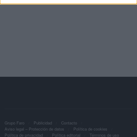
Grupo Faro
Publicidad
Contacto
Aviso legal – Protección de datos
Política de cookies
Política de privacidad
Política editorial
Términos de uso