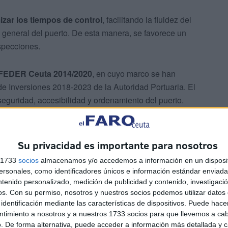
izar los tiempos de control
, facilitando la fluidez del
va general del puerto. De esta manera, se favorece un
nspecciones.
 FEDER Ceuta 2014/2020
, en cuyo marco se han
de Inversiones 2018-2023 de la Autoridad Portuaria. El
seguridad, accesibilidad y ordenamiento del puerto.
Su privacidad es importante para nosotros
s 1733
socios
almacenamos y/o accedemos a información en un disposit
sonales, como identificadores únicos e información estándar enviada 
ntenido personalizado, medición de publicidad y contenido, investigaci
eas y cumplimiento normativo
os.
Con su permiso, nosotros y nuestros socios podemos utilizar datos 
identificación mediante las características de dispositivos. Puede hacer
ntimiento a nosotros y a nuestros 1733 socios para que llevemos a ca
7 del programa FEDER
, centrado en promover el
. De forma alternativa, puede acceder a información más detallada y 