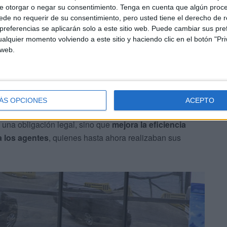
nfraestructuras clave. Ceuta ha apostado por modernizar
e otorgar o negar su consentimiento.
Tenga en cuenta que algún proc
nstante de pasajeros y vehículos en este enclave
de no requerir de su consentimiento, pero usted tiene el derecho de r
referencias se aplicarán solo a este sitio web. Puede cambiar sus pref
alquier momento volviendo a este sitio y haciendo clic en el botón "Pri
 web.
a normativa internacional, especialmente con el
Código
 Buques e Instalaciones Portuarias). Esta legislación
s técnicos y físicos necesarios para cumplir sus funciones,
o Schengen.
ÁS OPCIONES
ACEPTO
 una obligación legal, sino que
mejora la eficiencia
a los agentes
, quienes hasta ahora realizaban sus