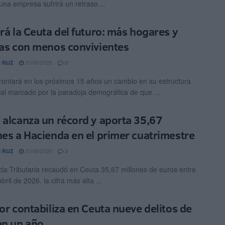
una empresa sufrirá un retraso ...
erá la Ceuta del futuro: más hogares y
ias con menos convivientes
20/06/2026
 RUZ
0
rontará en los próximos 15 años un cambio en su estructura
ial marcado por la paradoja demográfica de que ...
 alcanza un récord y aporta 35,67
nes a Hacienda en el primer cuatrimestre
20/06/2026
 RUZ
3
ia Tributaria recaudó en Ceuta 35,67 millones de euros entre
bril de 2026, la cifra más alta ...
ior contabiliza en Ceuta nueve delitos de
en un año