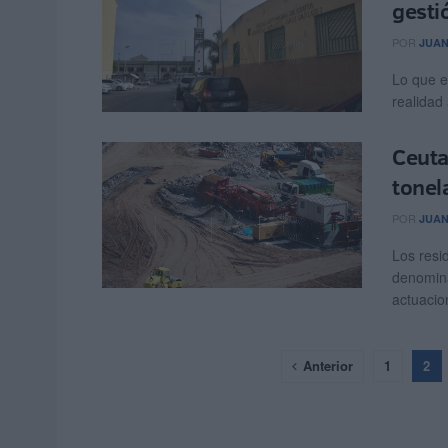
gestió
POR
JUAN
Lo que e
realidad 
Ceuta
tonel
POR
JUAN
Los resi
denomin
actuacio
Anterior
1
2