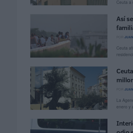
Ceuta a 
Así s
famil
POR
JUAN
Ceuta af
residenc
Ceuta
millo
POR
JUAN
La Agenc
enero y a
Inter
odio 