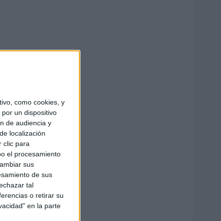
ivo, como cookies, y
por un dispositivo
ón de audiencia y
de localización
 clic para
bo el procesamiento
cambiar sus
esamiento de sus
echazar tal
erencias o retirar su
vacidad" en la parte