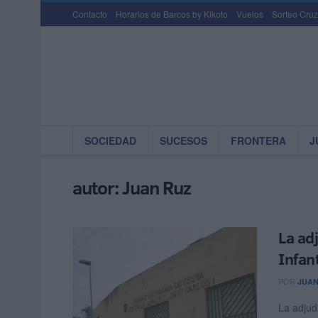
Contacto
Horarios de Barcos by Kikoto
Vuelos
Sorteo Cruz
SOCIEDAD
SUCESOS
FRONTERA
J
autor:
Juan Ruz
La ad
Infant
POR
JUAN
La adjudi