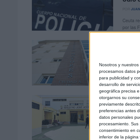
POR
JUAN
Ceuta re
por las 
Las o
Ceuta
POR
JUAN
Nosotros y nuestro
procesamos datos per
La refor
para publicidad y co
convertid
desarrollo de servici
geográfica precisa e 
La re
otorgarnos su conse
previamente descrito
arran
preferencias antes d
datos personales pue
POR
JUAN
procesamiento. Sus p
La refor
consentimiento en cu
La Ciuda
inferior de la página