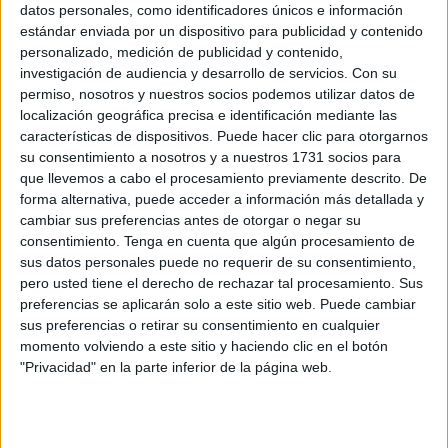
datos personales, como identificadores únicos e información
Socialdemócratas que no saben que lo son y
estándar enviada por un dispositivo para publicidad y contenido
por eso están en el PP pero debían estar en
personalizado, medición de publicidad y contenido,
otro sitio
investigación de audiencia y desarrollo de servicios.
Con su
POR
JOAQUÍN REQUE
31/10/2022
0
permiso, nosotros y nuestros socios podemos utilizar datos de
localización geográfica precisa e identificación mediante las
Carta abierta a Núñez Feijóo (Y a Vivas)
características de dispositivos. Puede hacer clic para otorgarnos
POR
JOAQUÍN REQUE
07/03/2022
0
su consentimiento a nosotros y a nuestros 1731 socios para
que llevemos a cabo el procesamiento previamente descrito. De
Necesidades de los europeos
forma alternativa, puede acceder a información más detallada y
cambiar sus preferencias antes de otorgar o negar su
POR
JOAQUÍN REQUE
02/03/2022
0
consentimiento.
Tenga en cuenta que algún procesamiento de
sus datos personales puede no requerir de su consentimiento,
Enfermedad mental y poder
pero usted tiene el derecho de rechazar tal procesamiento. Sus
POR
JOAQUÍN REQUE
04/12/2021
0
preferencias se aplicarán solo a este sitio web. Puede cambiar
sus preferencias o retirar su consentimiento en cualquier
COVID-19, ¿homicidio involuntario? o
momento volviendo a este sitio y haciendo clic en el botón
¿Crímenes contra la Humanidad?
"Privacidad" en la parte inferior de la página web.
POR
JOAQUÍN REQUE
12/06/2021
0
¿Puede un psicópata con mitomanía
Gobernar un País?