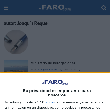
autor:
Joaquín Reque
Ministerio de Derogaciones
POR
JOAQUÍN REQUE
28/11/2022
0
Sánchez no se va, ¡hay que echarlo!
POR
JOAQUÍN REQUE
05/11/2022
0
Su privacidad es importante para
nosotros
El cortoplacismo en política
Nosotros y nuestros 1731
socios
almacenamos y/o accedemos
POR
JOAQUÍN REQUE
01/11/2022
0
a información en un dispositivo, como cookies, y procesamos