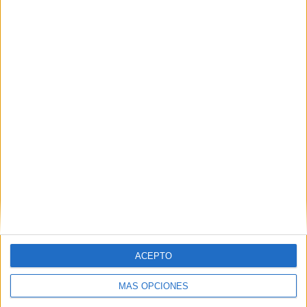
POR
JOAQUÍN REQUE
08/06/2021
0
¡Que nos dejen en paz!
POR
JOAQUÍN REQUE
02/06/2021
0
1
2
3
…
5
ACEPTO
MÁS OPCIONES