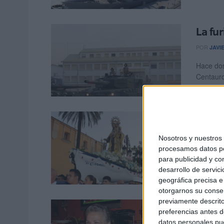
La fur
POR
JAVI
Hace dos
Centauro
Virge
quier
Nosotros y nuestro
procesamos datos per
POR
JAVI
para publicidad y co
Arriba d
desarrollo de servici
relámpag
geográfica precisa e 
otorgarnos su conse
previamente descrito
La es
preferencias antes d
datos personales pue
POR
JAVI