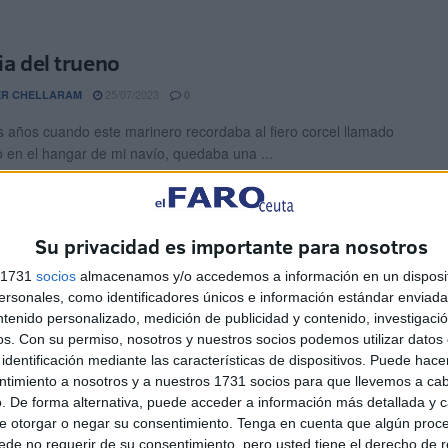
ia del trueno
25/07/2023
ER CHELLARAM
0
 años cuando este marinero recordaba al fiero corcel llamado
 en el hangar de mi navío, quedaba una ...
n del Carmen | Soy tu guardián porque
Su privacidad es importante para nosotros
o acompañarte a tu vera
s 1731
socios
almacenamos y/o accedemos a información en un disposit
sonales, como identificadores únicos e información estándar enviada 
16/07/2023
ER CHELLARAM
1
ntenido personalizado, medición de publicidad y contenido, investigaci
onde las montañas se encuentran con los cielos, salieron como
os.
Con su permiso, nosotros y nuestros socios podemos utilizar datos 
os que separan el mar, podría jugar que alguien ...
identificación mediante las características de dispositivos. Puede hacer
ntimiento a nosotros y a nuestros 1731 socios para que llevemos a ca
. De forma alternativa, puede acceder a información más detallada y 
calerilla de Filomena
e otorgar o negar su consentimiento.
Tenga en cuenta que algún proc
de no requerir de su consentimiento, pero usted tiene el derecho de r
16/07/2023
ER CHELLARAM
0