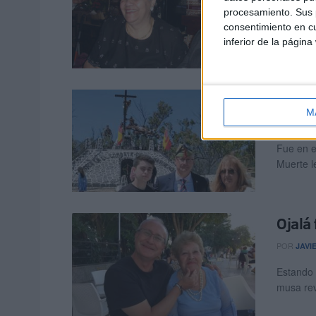
procesamiento. Sus p
Antes de
consentimiento en cu
llegó en 
inferior de la página
A mi h
M
POR
JAVI
Fue en e
Muerte le
Ojalá
POR
JAVI
Estando 
musa rev