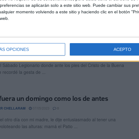
referencias se aplicarán solo a este sitio web. Puede cambiar sus pref
 que llegase la pandemia y se perdiera un mensaje que me
alquier momento volviendo a este sitio y haciendo clic en el botón "Pri
una botella después de subir ...
 web.
ijo cubrirlo de flores
ÁS OPCIONES
ACEPTO
05/06/2023
ER CHELLARAM
0
l Sábado Legionario donde ante los pies del Cristo de la Buena
 recordé la gesta de ...
 fuera un domingo como los de antes
07/05/2023
ER CHELLARAM
0
el otro día con mi madre, le dije entusiasmado al tener una
oloteando las alturas: mamá el Patio ...