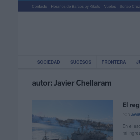
Contacto
Horarios de Barcos by Kikoto
Vuelos
Sorteo Cruz
SOCIEDAD
SUCESOS
FRONTERA
J
autor:
Javier Chellaram
El re
POR
JAVI
En el es
mi ingre