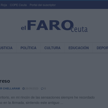
 Roja
COPE Ceuta
Portal del suscriptor
USTICIA
POLÍTICA
CULTURA
EDUCACIÓN
DEPO
greso
26/09/2023
ER CHELLARAM
0
critorio, en mi rincón de las sensaciones siempre he recordado
so en la Armada, sintiendo este antiguo ...