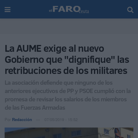
La AUME exige al nuevo
Gobierno que "dignifique" las
retribuciones de los militares
La asociación defiende que ninguno de los
anteriores ejecutivos de PP y PSOE cumplió con la
promesa de revisar los salarios de los miembros
de las Fuerzas Armadas
Por
Redacción
07/05/2019 - 15:52