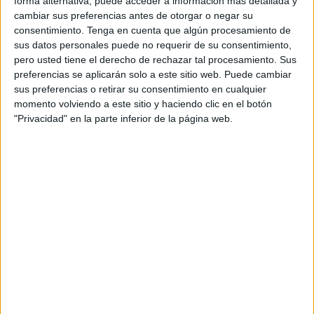
forma alternativa, puede acceder a información más detallada y
Armadas, y pide que se "dignifiquen" los salarios "acorde
cambiar sus preferencias antes de otorgar o negar su
al trabajo que desempeñan" los militares al gobierno
consentimiento.
Tenga en cuenta que algún procesamiento de
electo del
PSOE
.
sus datos personales puede no requerir de su consentimiento,
pero usted tiene el derecho de rechazar tal procesamiento. Sus
La asociación recuerda que esta petición ya se realizó con
preferencias se aplicarán solo a este sitio web. Puede cambiar
los anteriores ejecutivos de PP y PSOE. "Dos gobiernos
sus preferencias o retirar su consentimiento en cualquier
distintos, del PP y del PSOE, prometieron a los militares la
momento volviendo a este sitio y haciendo clic en el botón
"Privacidad" en la parte inferior de la página web.
realización de un estudio sobre la revisión de sus
retribuciones. A día de hoy no se ha presentado dicho
estudio", han señalado en el comunicado.
Desde la AUME consideran "indignante" que cada año,
según explican, "se aprueben partidas presupuestarias
desorbitadas para compra de armamento, que encubren
mantenimiento de industrias y la prolongación o creación
de puestos de trabajo, a costa de continuar dejando al
militar humillantemente mal pagado". En concreto,
destacan que la "mitad" de los militares tienen un salario