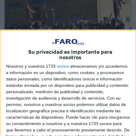
Su privacidad es importante para
nosotros
Nosotros y nuestros 1733
socios
almacenamos y/o accedemos
Archivo
a información en un dispositivo, como cookies, y procesamos
datos personales, como identificadores únicos e información
estándar enviada por un dispositivo para publicidad y contenido
personalizado, medición de publicidad y contenido,
investigación de audiencia y desarrollo de servicios.
Con su
permiso, nosotros y nuestros socios podemos utilizar datos de
localización geográfica precisa e identificación mediante las
La Asociación Unificada de
Militares
Españoles (AUME)
características de dispositivos. Puede hacer clic para otorgarnos
ha vuelto a lanzar este martes una propuesta para la
su consentimiento a nosotros y a nuestros 1733 socios para
revisión de las retribuciones del cuerpo de las Fuerzas
que llevemos a cabo el procesamiento previamente descrito. De