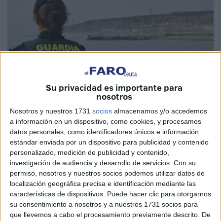
Su privacidad es importante para
nosotros
Imagen de archivo
Nosotros y nuestros 1731
socios
almacenamos y/o accedemos
a información en un dispositivo, como cookies, y procesamos
datos personales, como identificadores únicos e información
estándar enviada por un dispositivo para publicidad y contenido
La
Asociación
Unificada de
Guardias Civiles
(AUGC)
personalizado, medición de publicidad y contenido,
pide la celebración de un pleno extraordinario para tratar
investigación de audiencia y desarrollo de servicios.
Con su
de rescatar "los miles de días de
Descanso
permiso, nosotros y nuestros socios podemos utilizar datos de
Singularizados Adicionales (DAS)" que agentes del
localización geográfica precisa e identificación mediante las
características de dispositivos. Puede hacer clic para otorgarnos
cuerpo, incluidos los de Ceuta "se quedarán sin disfrutar
su consentimiento a nosotros y a nuestros 1731 socios para
con la próxima ocupación de vacantes".
que llevemos a cabo el procesamiento previamente descrito. De