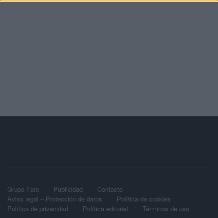
Grupo Faro
Publicidad
Contacto
Aviso legal – Protección de datos
Política de cookies
Política de privacidad
Política editorial
Términos de uso