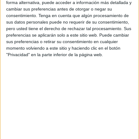
forma alternativa, puede acceder a información más detallada y
El motivo, que el cambio en la normativa hace que
cambiar sus preferencias antes de otorgar o negar su
"cuando se cambia de destino los Guardias Civiles
consentimiento.
Tenga en cuenta que algún procesamiento de
pierdan todos los días DAS que hayan generado por cada
sus datos personales puede no requerir de su consentimiento,
pero usted tiene el derecho de rechazar tal procesamiento. Sus
ciclo de seis nocturnos o tres días festivos".
preferencias se aplicarán solo a este sitio web. Puede cambiar
sus preferencias o retirar su consentimiento en cualquier
Para AUGC "se trata de un problema derivado de la
momento volviendo a este sitio y haciendo clic en el botón
pésima gestión de quienes dirigen la Institución, o más
"Privacidad" en la parte inferior de la página web.
bien en el empeño del generalato, con la anuencia de las
sucesivas directoras y el actual director del Cuerpo, en
acometer abusos en la
jornada laboral
de los Guardias
Civiles".
Ante la próxima ocupación de vacantes, que se inicia el 18
de septiembre, la Asociación ha solicitado un pleno
extraordinario, "pues está claro esta medida queda
motivada ante la urgencia de los hechos y la imposibilidad
de esperar a fechas posteriores".