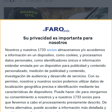
Por
E.F.
21/05/2021 - 02:00
Su privacidad es importante para
nosotros
Nosotros y nuestros 1733
socios
almacenamos y/o accedemos
a información en un dispositivo, como cookies, y procesamos
datos personales, como identificadores únicos e información
estándar enviada por un dispositivo para publicidad y contenido
personalizado, medición de publicidad y contenido,
investigación de audiencia y desarrollo de servicios.
Con su
permiso, nosotros y nuestros socios podemos utilizar datos de
localización geográfica precisa e identificación mediante las
características de dispositivos. Puede hacer clic para otorgarnos
su consentimiento a nosotros y a nuestros 1733 socios para
La
Asociación Unificada de Guardias Civiles (AUGC)
que llevemos a cabo el procesamiento previamente descrito. De
forma alternativa, puede acceder a información más detallada y
ha denunciado en un comunicado que, paralelamente al