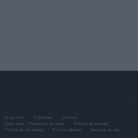
Grupo Faro
Publicidad
Contacto
Aviso legal – Protección de datos
Política de cookies
Política de privacidad
Política editorial
Términos de uso