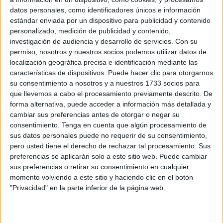
datos personales, como identificadores únicos e información
La resolución, fechada el 20 de febrero de 2026 en
estándar enviada por un dispositivo para publicidad y contenido
Donostia - San Sebastián, revoca el archivo previo de la
personalizado, medición de publicidad y contenido,
demanda y marca un criterio que puede ser de utilidad
investigación de audiencia y desarrollo de servicios.
Con su
permiso, nosotros y nuestros socios podemos utilizar datos de
para otros procedimientos de familia que involucren a
localización geográfica precisa e identificación mediante las
extranjeros residentes en España.
características de dispositivos. Puede hacer clic para otorgarnos
su consentimiento a nosotros y a nuestros 1733 socios para
Según la publicación de
Infobae
, los hechos se remontan
que llevemos a cabo el procesamiento previamente descrito. De
a
diciembre de 2024
, cuando el
Juzgado de Primera
forma alternativa, puede acceder a información más detallada y
Instancia e Instrucción nº 1 de Azpeitia
decidió archivar
cambiar sus preferencias antes de otorgar o negar su
consentimiento.
Tenga en cuenta que algún procesamiento de
la demanda presentada por una mujer contra su cónyuge,
sus datos personales puede no requerir de su consentimiento,
ambos de nacionalidad marroquí.
pero usted tiene el derecho de rechazar tal procesamiento. Sus
preferencias se aplicarán solo a este sitio web. Puede cambiar
El matrimonio había sido celebrado bajo el
rito islámico
sus preferencias o retirar su consentimiento en cualquier
en
Marruecos
. El juzgado consideró que, al no estar
momento volviendo a este sitio y haciendo clic en el botón
inscrito el matrimonio en el Registro Civil Central español,
"Privacidad" en la parte inferior de la página web.
no era posible tramitar el divorcio.