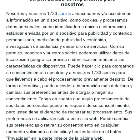
nosotros
pero patentemente, que no eran inverosímiles y se
Nosotros y nuestros 1733
socios
almacenamos y/o accedemos
entendió que eran constitutivos, en principio, de
un
a información en un dispositivo, como cookies, y procesamos
denominado ‘delito de odio’,
previsto, entre otros, en el
datos personales, como identificadores únicos e información
artículo 510 del Código Penal”, expone para quitar la razón
estándar enviada por un dispositivo para publicidad y contenido
a los denunciados.
personalizado, medición de publicidad y contenido,
investigación de audiencia y desarrollo de servicios.
Con su
La decisión del máximo órgano judicial en nuestra ciudad
permiso, nosotros y nuestros socios podemos utilizar datos de
localización geográfica precisa e identificación mediante las
supone otro varapalo para Vox, cuyos dirigentes habían
características de dispositivos. Puede hacer clic para otorgarnos
acudido a la Sala
pidiendo la nulidad de actuaciones
y
su consentimiento a nosotros y a nuestros 1733 socios para
exponiendo una supuesta indefensión. Hace unos días se
que llevemos a cabo el procesamiento previamente descrito. De
conocía la condena a Juan Sergio Redondo de
10.000
forma alternativa, puede acceder a información más detallada y
cambiar sus preferencias antes de otorgar o negar su
euros por mentir “a sabiendas y con publicidad”
consentimiento.
Tenga en cuenta que algún procesamiento de
dictada por el Juzgado de Instrucción número 5. El número
sus datos personales puede no requerir de su consentimiento,
6 también ha acordado dar carpetazo a su cruzada contra
pero usted tiene el derecho de rechazar tal procesamiento. Sus
Mohamed Ali por supuestos delitos de amenazas,
preferencias se aplicarán solo a este sitio web. Puede cambiar
sus preferencias o retirar su consentimiento en cualquier
atentado y odio.
momento volviendo a este sitio y haciendo clic en el botón
"Privacidad" en la parte inferior de la página web.
Este asunto sobre el que se ha pronunciado la Audiencia