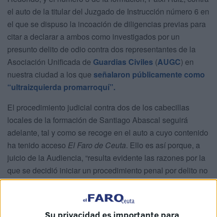
el auto de la titular del Juzgado de Instrucción número 6 en
el que se dispuso la incoación de diligencias previas para
citar a declarar a ambos como investigados por un
presunto delito de odio contra dos representantes de la
Asociación Unificada de
Guardias Civiles
(
AUGC
) en
nuestra ciudad a los que
señalaron públicamente como
“ultraizquierda promarroquí”.
El procedimiento judicial contra dos de los cabecillas
locales de la formación de Santiago Abascal seguirá
adelante, tal y como se recoge en el auto a cuyo contenido
ha tenido acceso
El Faro de Ceuta
. Ello es así porque, a
juicio de la Audiencia, “resulta evidente las razones por la
que se decidió iniciar un procedimiento penal por delito no
leve” y que sea “del tipo abreviado mediante la incoación
de sus diligencias previas”.
Su privacidad es importante para
“Se partió de los hechos denunciados y se asumió tácita,