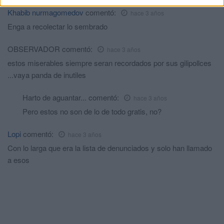
Khabib nurmagomedov
comentó:
hace 3 años
Enga a recolectar lo sembrado
OBSERVADOR
comentó:
hace 3 años
estos miserables siempre seran recordados por sus gilipollces
...vaya panda de inutiles
Harto de aguantar...
comentó:
hace 3 años
Pero estos no son de lo de todo gratis, no?
Lopi
comentó:
hace 3 años
Con lo larga que era la lista de denunciados y solo han llamado
a esos