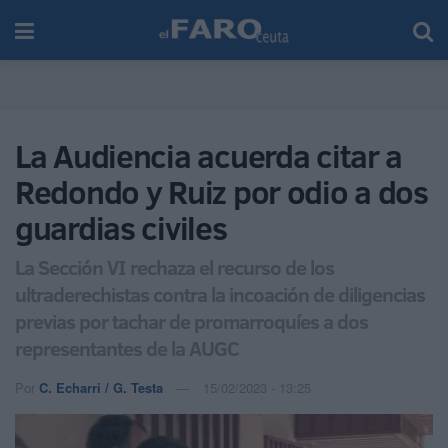
La Audiencia acuerda citar a
Redondo y Ruiz por odio a dos
guardias civiles
La Sección VI rechaza el recurso de los
ultraderechistas contra la incoación de diligencias
previas por tachar de promarroquíes a dos
representantes de la AUGC
Por
C. Echarri / G. Testa
15/02/2023 - 13:25