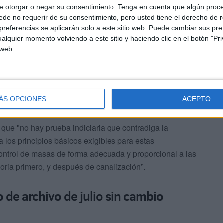
e otorgar o negar su consentimiento.
Tenga en cuenta que algún proc
omicidio imprudente y de indicios de delito de
de no requerir de su consentimiento, pero usted tiene el derecho de r
nes jurídicos difusos, colectivos o meta-individuales, no
referencias se aplicarán solo a este sitio web. Puede cambiar sus pref
 la fecha, por lo que no siendo posible en este caso
alquier momento volviendo a este sitio y haciendo clic en el botón "Pri
 web.
re ellos de las defensas de los guardas y la Abogacía
o no por esa razón, sino certificando que no se había
ÁS OPCIONES
ACEPTO
 que "no hay prueba indiciaria que contradiga la
a los principios básicos exigibles para estas
control de masas de forma adecuada y proporcional a las
soria primero, y después de canalización”.
 de archivo de julio sin cambio