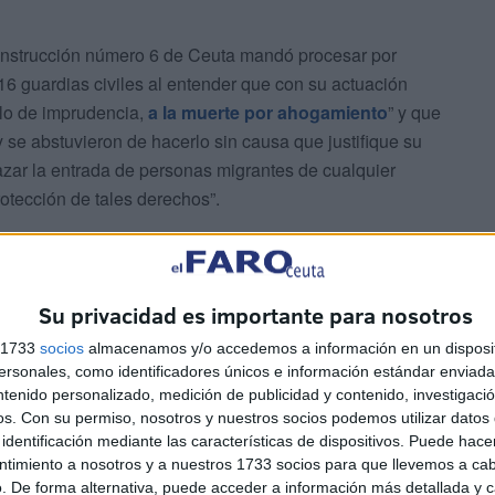
 Instrucción número 6 de Ceuta mandó procesar por
16 guardias civiles al entender que con su actuación
ulo de imprudencia,
a la muerte por ahogamiento
” y que
y se abstuvieron de hacerlo sin causa que justifique su
zar la entrada de personas migrantes de cualquier
otección de tales derechos”.
Su privacidad es importante para nosotros
s 1733
socios
almacenamos y/o accedemos a información en un disposit
sonales, como identificadores únicos e información estándar enviada 
ntenido personalizado, medición de publicidad y contenido, investigaci
os.
Con su permiso, nosotros y nuestros socios podemos utilizar datos 
identificación mediante las características de dispositivos. Puede hacer
nstrumental en un recurso de la Fiscalía, la misma
ntimiento a nosotros y a nuestros 1733 socios para que llevemos a ca
ió aplicar la ‘doctrina Botín’ para cerrar el caso:
. De forma alternativa, puede acceder a información más detallada y 