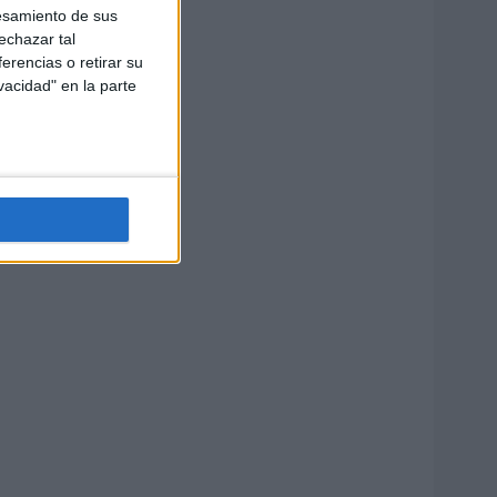
esamiento de sus
echazar tal
erencias o retirar su
vacidad" en la parte