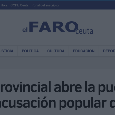
 Roja
COPE Ceuta
Portal del suscriptor
USTICIA
POLÍTICA
CULTURA
EDUCACIÓN
DEPO
ovincial abre la pu
cusación popular d