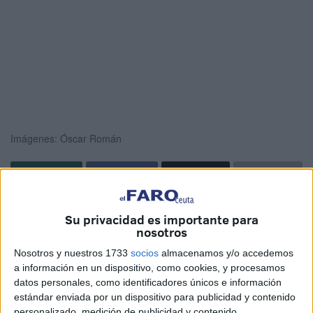
Imágenes: Óscar Román
Luces de colores. Niños que a gritos de felicidad se dejan
Su privacidad es importante para
llevar en el vaivén de las atracciones. Es la imagen típica
nosotros
que se vive en cualquier
feria
. La estampa también se
Nosotros y nuestros 1733
socios
almacenamos y/o accedemos
repite en Ceuta, pero con un toque diferente. Este jueves,
a información en un dispositivo, como cookies, y procesamos
al igual que el miércoles, el recinto ferial
ha permanecido
datos personales, como identificadores únicos e información
sin música
para un bien mayor
.
estándar enviada por un dispositivo para publicidad y contenido
personalizado, medición de publicidad y contenido,