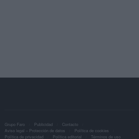
Grupo Faro
Publicidad
Contacto
Aviso legal – Protección de datos
Política de cookies
Política de privacidad
Política editorial
Términos de uso