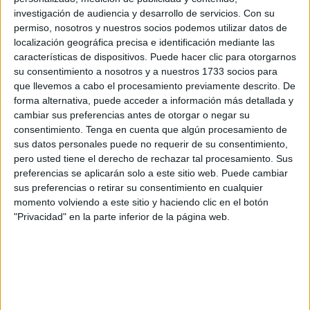
El silencio, que responde a una iniciativa de la Ciudad,
investigación de audiencia y desarrollo de servicios.
Con su
permiso, nosotros y nuestros socios podemos utilizar datos de
busca facilitar el ocio para
aquellos menores con
localización geográfica precisa e identificación mediante las
espectro autista
. Así, sin melodías, estos pequeños
características de dispositivos. Puede hacer clic para otorgarnos
pueden disfrutar de lo que ofrece la festividad
sin
su consentimiento a nosotros y a nuestros 1733 socios para
necesidad de sufrir consecuencias
en su salud mental.
que llevemos a cabo el procesamiento previamente descrito. De
forma alternativa, puede acceder a información más detallada y
Ya este miércoles se avistó a algún niño montado en una
cambiar sus preferencias antes de otorgar o negar su
consentimiento.
Tenga en cuenta que algún procesamiento de
atracción con cascos puestos de aislamiento. La sociedad
sus datos personales puede no requerir de su consentimiento,
cada vez está más concienciada
acerca de convertir los
pero usted tiene el derecho de rechazar tal procesamiento. Sus
espacios y lugares de disfrute en sitios en los que todos
preferencias se aplicarán solo a este sitio web. Puede cambiar
tengan cabida. Es por ello por lo que nació este proyecto.
sus preferencias o retirar su consentimiento en cualquier
momento volviendo a este sitio y haciendo clic en el botón
Buena acogida
"Privacidad" en la parte inferior de la página web.
La posibilidad de que chicos con autismo puedan tener
una experiencia llevadera ha tenido una buena acogida a
nivel local. Una prueba de ella son las opiniones de