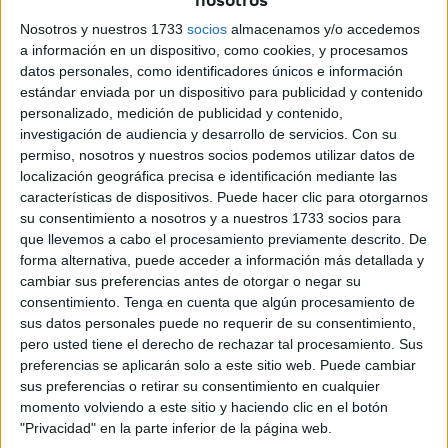
reconocimiento oficial de la profesión militar como
Nosotros y nuestros 1733
socios
almacenamos y/o accedemos
actividad de riesgo
después de tener conocimiento de un
a información en un dispositivo, como cookies, y procesamos
presunto
accidente con arma de fuego
ocurrido durante
datos personales, como identificadores únicos e información
unas prácticas en la Base “El Goloso”, en Madrid.
estándar enviada por un dispositivo para publicidad y contenido
personalizado, medición de publicidad y contenido,
La asociación considera que este nuevo incidente
investigación de audiencia y desarrollo de servicios.
Con su
evidencia nuevamente la
peligrosidad inherente al
permiso, nosotros y nuestros socios podemos utilizar datos de
localización geográfica precisa e identificación mediante las
trabajo que desempeñan miles de militares españoles
características de dispositivos. Puede hacer clic para otorgarnos
y recuerda que cada año se producen numerosos
su consentimiento a nosotros y a nuestros 1733 socios para
accidentes durante maniobras, ejercicios de instrucción o
que llevemos a cabo el procesamiento previamente descrito. De
actividades de adiestramiento, aunque muchos de ellos
forma alternativa, puede acceder a información más detallada y
apenas trascienden a la opinión pública.
cambiar sus preferencias antes de otorgar o negar su
consentimiento.
Tenga en cuenta que algún procesamiento de
ATME insiste en que esta realidad debería traducirse en un
sus datos personales puede no requerir de su consentimiento,
pero usted tiene el derecho de rechazar tal procesamiento. Sus
reconocimiento legal específico para los miembros de las
preferencias se aplicarán solo a este sitio web. Puede cambiar
Fuerzas Armadas, tanto para el personal integrado en el
sus preferencias o retirar su consentimiento en cualquier
Régimen General de la Seguridad Social
, como para
momento volviendo a este sitio y haciendo clic en el botón
quienes pertenecen al sistema de
Clases Pasivas
o los
"Privacidad" en la parte inferior de la página web.