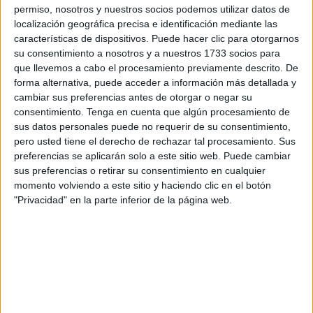
permiso, nosotros y nuestros socios podemos utilizar datos de
Así lo ha dado a conocer a través de un comunicado de
localización geográfica precisa e identificación mediante las
prensa en el que informa que el pasado
18 de febrero de
características de dispositivos. Puede hacer clic para otorgarnos
su consentimiento a nosotros y a nuestros 1733 socios para
2026
, el presidente de la asociación, Marco Antonio
que llevemos a cabo el procesamiento previamente descrito. De
Gómez, y el vicepresidente, Casiano Sánchez,
forma alternativa, puede acceder a información más detallada y
mantuvieron un encuentro institucional con
José Manuel
cambiar sus preferencias antes de otorgar o negar su
Rey Varela
, presidente de la
Comisión de Defensa en el
consentimiento.
Tenga en cuenta que algún procesamiento de
sus datos personales puede no requerir de su consentimiento,
Senado
, y el senador Fernando Gutiérrez Díaz de Otazu.
pero usted tiene el derecho de rechazar tal procesamiento. Sus
preferencias se aplicarán solo a este sitio web. Puede cambiar
Durante esta reunión, ATME hizo entrega de un detallado
sus preferencias o retirar su consentimiento en cualquier
dossier que expone los desafíos actuales de las
Fuerzas
momento volviendo a este sitio y haciendo clic en el botón
Armadas
, centrando el debate en tres pilares
"Privacidad" en la parte inferior de la página web.
fundamentales: la
actualización salarial
, la problemática
de la
temporalidad
y la necesaria reforma legislativa de
los derechos militares.
Retribuciones militares