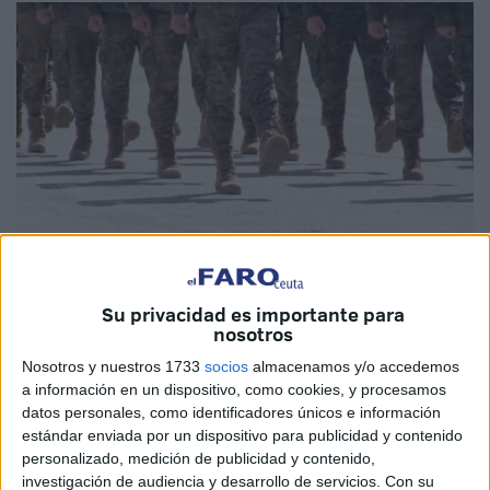
Imagen de archivo
Su privacidad es importante para
nosotros
Nosotros y nuestros 1733
socios
almacenamos y/o accedemos
a información en un dispositivo, como cookies, y procesamos
La
Asociación de Tropa y Marinería Española (ATME)
,
datos personales, como identificadores únicos e información
también con representación en Ceuta,
impulsa mejoras
estándar enviada por un dispositivo para publicidad y contenido
críticas para los militares en una reunión clave con la
personalizado, medición de publicidad y contenido,
Comisión de Defensa del Senado.
investigación de audiencia y desarrollo de servicios.
Con su