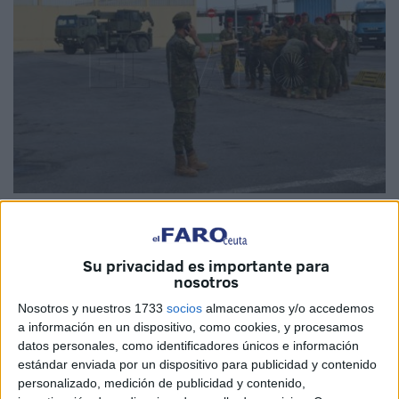
Imagen de archivo
Su privacidad es importante para
nosotros
La Asociación de Tropa y Marinería Española (Atme)
Nosotros y nuestros 1733
socios
almacenamos y/o accedemos
lamenta que el discurso de la ministra de Defensa durante
a información en un dispositivo, como cookies, y procesamos
datos personales, como identificadores únicos e información
la pascua militar, celebrada el pasado seis de enero, no
estándar enviada por un dispositivo para publicidad y contenido
incluyera mención alguna a mejoras retributivas, tal y
personalizado, medición de publicidad y contenido,
como vienen demandando. Unas mejoras que