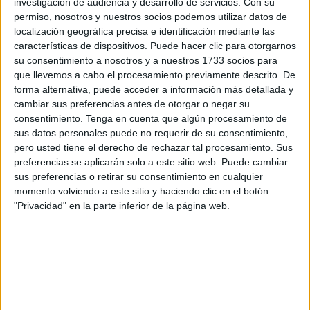
investigación de audiencia y desarrollo de servicios.
Con su
beneficiarían a los militares destacados en Ceuta, pero
permiso, nosotros y nuestros socios podemos utilizar datos de
localización geográfica precisa e identificación mediante las
que, el colectivo, considera no van a llegar tampoco en
características de dispositivos. Puede hacer clic para otorgarnos
este curso.
su consentimiento a nosotros y a nuestros 1733 socios para
que llevemos a cabo el procesamiento previamente descrito. De
Según expone Atme, Robles realizó el clásico discurso
forma alternativa, puede acceder a información más detallada y
ante el rey, donde glosaba las misiones realizadas por las
cambiar sus preferencias antes de otorgar o negar su
Fuerzas Armadas
durante el pasado año y las que
consentimiento.
Tenga en cuenta que algún procesamiento de
deberán realizar durante el año entrante, así como los
sus datos personales puede no requerir de su consentimiento,
pero usted tiene el derecho de rechazar tal procesamiento. Sus
nuevos programas para adquisición de armamento que
preferencias se aplicarán solo a este sitio web. Puede cambiar
habían comenzado o estaban a punto de hacerlo.
sus preferencias o retirar su consentimiento en cualquier
momento volviendo a este sitio y haciendo clic en el botón
Sin embargo, no convence al colectivo sus referencias al
"Privacidad" en la parte inferior de la página web.
incremento presupuestario en las fuerzas, pues señaló que
este servirá para "consolidar las mejoras retributivas
realizadas estos últimos años; afianzar políticas de
igualdad y continuar con la implementación de medidas
que permitan la conciliación de la vida personal, familiar y
profesional".