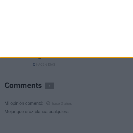
El Pleno de la Cámara de Comercio exige
medidas estatales urgentes tras la crisis
fronteriza
HACE 6 DÍAS
La CECE pide mantener cerrados los
comercios hasta que se garantice la
seguridad en Ceuta
HACE 6 DÍAS
Comments
1
Mi opinión
comentó:
hace 2 años
Mejor que cruz blanca cualquiera