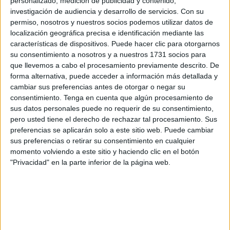
personalizado, medición de publicidad y contenido,
actividades de promoción de la autonomía personal
investigación de audiencia y desarrollo de servicios.
Con su
además de ofrecer ayudas técnicas como 30 andadores,
permiso, nosotros y nuestros socios podemos utilizar datos de
30 sillas de ruedas y 30 sillas de ducha, algo en lo que
localización geográfica precisa e identificación mediante las
características de dispositivos. Puede hacer clic para otorgarnos
han coincidido las tres empresas que han licitado.
su consentimiento a nosotros y a nuestros 1731 socios para
que llevemos a cabo el procesamiento previamente descrito. De
En conjunto, la valoración de Atende en cuanto a
forma alternativa, puede acceder a información más detallada y
puntuación ha supuesto un 99,63, mientras que las de
cambiar sus preferencias antes de otorgar o negar su
Eulen (96,01) y Engloba (62,45), han sido inferiores.
consentimiento.
Tenga en cuenta que algún procesamiento de
Además, las ofertas económicas de estas dos últimas han
sus datos personales puede no requerir de su consentimiento,
sido bastante superiores a la realizada por Atende.
pero usted tiene el derecho de rechazar tal procesamiento. Sus
preferencias se aplicarán solo a este sitio web. Puede cambiar
El anuncio de licitación fue publicado el pasado 11 de
sus preferencias o retirar su consentimiento en cualquier
momento volviendo a este sitio y haciendo clic en el botón
marzo de 2024 y su plazo para optar al mismo fue hasta el
"Privacidad" en la parte inferior de la página web.
1 de abril del presente año, sin embargo no fue hasta
fechas recientes que se ha formalizado su adjudicación,
para el que se contaba inicialmente con un presupuesto de
8.761.527 euros (Atende lo ha ofertado por 6.968.000) y ha
entrado en vigor la pasada semana (el 1 de agosto).