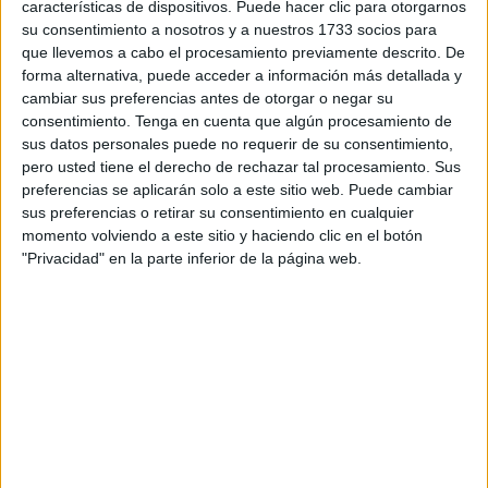
características de dispositivos. Puede hacer clic para otorgarnos
su consentimiento a nosotros y a nuestros 1733 socios para
Esta compra ha sido por parte la Consejería de Hacienda,
que llevemos a cabo el procesamiento previamente descrito. De
Transición Económica y Transformación Digital a una
forma alternativa, puede acceder a información más detallada y
propiedad del
SEPES
. “El objetivo del local es poder
cambiar sus preferencias antes de otorgar o negar su
consentimiento.
Tenga en cuenta que algún procesamiento de
destinar sobre todo los servicios relacionados con la
sus datos personales puede no requerir de su consentimiento,
Consejería de
Asuntos Sociales
para realizar actividades
pero usted tiene el derecho de rechazar tal procesamiento. Sus
de carácter social con las diferentes asociaciones de
preferencias se aplicarán solo a este sitio web. Puede cambiar
vecinos que se integran en la ciudad”.
sus preferencias o retirar su consentimiento en cualquier
momento volviendo a este sitio y haciendo clic en el botón
“Es una demanda histórica la de poder facilitar algún
"Privacidad" en la parte inferior de la página web.
espacio destinado para poder desarrollar todo este tipo de
actividades y de ahí que a través de la consejera de
Servicios Sociales se va a llevar a cabo este tipo de
actividad”, ha proseguido.
Por otra parte, la propia consejera de Sanidad y Servicios
Sociales ha elevado la aprobación de una propuesta de
gasto anual para el servicio de atención psicológica para