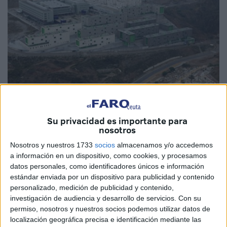
Imagen de archivo / cedida
Su privacidad es importante para
nosotros
Nosotros y nuestros 1733
socios
almacenamos y/o accedemos
a información en un dispositivo, como cookies, y procesamos
El portavoz del
Gobierno de Ceuta
, Alejandro Ramírez,
datos personales, como identificadores únicos e información
ha dado cuenta de los asuntos tratados este martes en
estándar enviada por un dispositivo para publicidad y contenido
Consejo de Gobierno
, entre los que ha destacado la
personalizado, medición de publicidad y contenido,
adquisición de un local comercial en
Loma Colmenar
de
investigación de audiencia y desarrollo de servicios.
Con su
permiso, nosotros y nuestros socios podemos utilizar datos de
522 metros cuadrados, así como 5 plazas de garaje con un
localización geográfica precisa e identificación mediante las
precio de 240.000 euros.