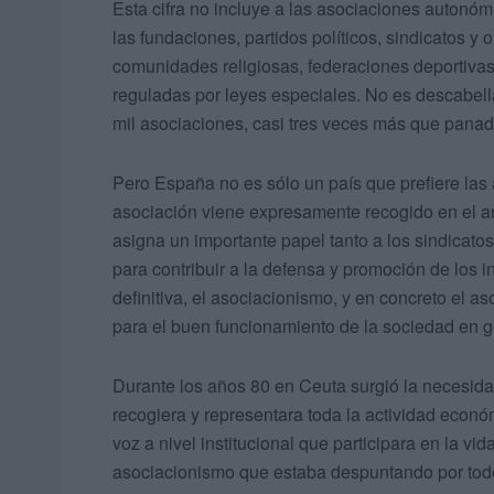
Esta cifra no incluye a las asociaciones autonóm
las fundaciones, partidos políticos, sindicatos y
comunidades religiosas, federaciones deportivas
reguladas por leyes especiales. No es descabell
mil asociaciones, casi tres veces más que panade
Pero España no es sólo un país que prefiere las 
asociación viene expresamente recogido en el artí
asigna un importante papel tanto a los sindicat
para contribuir a la defensa y promoción de los 
definitiva, el asociacionismo, y en concreto el 
para el buen funcionamiento de la sociedad en ge
Durante los años 80 en Ceuta surgió la necesida
recogiera y representara toda la actividad económ
voz a nivel institucional que participara en la v
asociacionismo que estaba despuntando por todo e