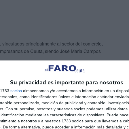
 vinculados principalmente al sector del comercio,
 Empresarios de Ceuta, siendo José María Campos
qué papel juega la Confederación de Empresarios en
Su privacidad es importante para nosotros
n de cara al futuro. Para dar respuesta a esta pregunta es
s 1733
socios
almacenamos y/o accedemos a información en un disposit
sonales, como identificadores únicos e información estándar enviada 
ntenido personalizado, medición de publicidad y contenido, investigaci
s empresas son la única vía para crear empleo y riqueza.
os.
Con su permiso, nosotros y nuestros socios podemos utilizar datos 
ndo es fácilmente comprensible, se suele olvidar en una
identificación mediante las características de dispositivos. Puede hacer
y supone el 50% del PIB. Especialmente en Ceuta, las
ntimiento a nosotros y a nuestros 1733 socios para que llevemos a ca
ción y la contundente respuesta que se debe ofrecer a
. De forma alternativa, puede acceder a información más detallada y 