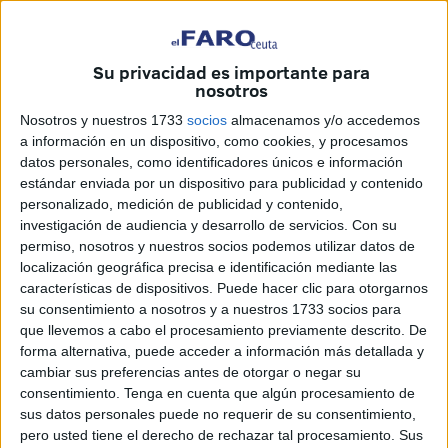
este sábado cuando han llegado a la Ciudad Autónoma y
por delante les espera un día repleto de actividades y
visitas a los lugares más emblemáticos para conocer su
Su privacidad es importante para
historia.
nosotros
Nosotros y nuestros 1733
socios
almacenamos y/o accedemos
Antes de comenzar el amplio programa de actividades que
a información en un dispositivo, como cookies, y procesamos
tenían preparado para el día de hoy, desde la Estación
datos personales, como identificadores únicos e información
Marítima se han dirigido al Palacio de la Asamblea, donde
estándar enviada por un dispositivo para publicidad y contenido
han sido recibidos por diferentes autoridades de la Ciudad
personalizado, medición de publicidad y contenido,
investigación de audiencia y desarrollo de servicios.
Con su
en el
Salón del Trono
.
permiso, nosotros y nuestros socios podemos utilizar datos de
localización geográfica precisa e identificación mediante las
Concretamente, en esta recepción han estado presentes el
características de dispositivos. Puede hacer clic para otorgarnos
presidente de la Ciudad,
Juan Vivas
; y la consejera de
su consentimiento a nosotros y a nuestros 1733 socios para
Sanidad y Servicios Sociales, Nabila Benzina; así como el
que llevemos a cabo el procesamiento previamente descrito. De
Comandante General en funciones, José Gonzálvez
forma alternativa, puede acceder a información más detallada y
cambiar sus preferencias antes de otorgar o negar su
Vallés
.
consentimiento.
Tenga en cuenta que algún procesamiento de
sus datos personales puede no requerir de su consentimiento,
Recepción en el Salón del Trono
pero usted tiene el derecho de rechazar tal procesamiento. Sus