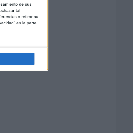
esamiento de sus
echazar tal
erencias o retirar su
vacidad" en la parte