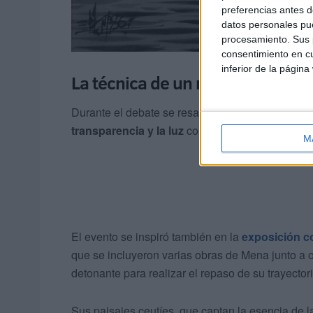
preferencias antes d
datos personales pue
procesamiento. Sus p
consentimiento en cu
inferior de la página
La técnica de un maestro de la a
Durante el debate se resaltó la
maestría de Mena
transparencia y la luz
con una pureza técnica p
M
El evento se inspiró también en la
exposición co
que se incluyeron varias obras de Mena junto a o
detonante para realizar el repaso de su trayectori
Sus paisajes ceutíes, que captan la esencia de l