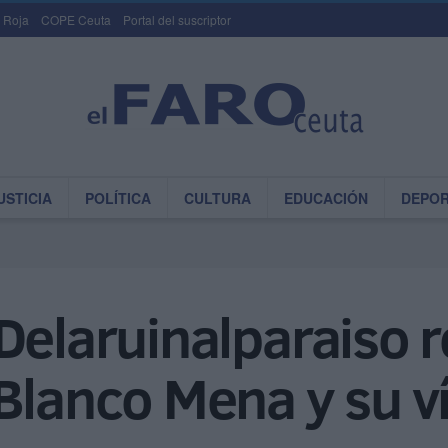
 Roja
COPE Ceuta
Portal del suscriptor
USTICIA
POLÍTICA
CULTURA
EDUCACIÓN
DEPO
Delaruinalparaiso r
Blanco Mena y su v