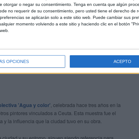
e otorgar o negar su consentimiento.
Tenga en cuenta que algún proc
de no requerir de su consentimiento, pero usted tiene el derecho de r
referencias se aplicarán solo a este sitio web. Puede cambiar sus pref
alquier momento volviendo a este sitio y haciendo clic en el botón "Pri
 web.
cuarela
 en la acuarela
, capaz de sacar partido a la
oco frecuente.
ÁS OPCIONES
ACEPTO
lectiva 'Agua y color'
, celebrada hace tres años en la
tros pintores vinculados a Ceuta. Esta muestra fue el
a y la influencia que la ciudad tuvo en su obra.
a ciudad y su entorno, siguen siendo referencia para