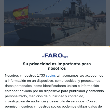
Imagen de archivo
Su privacidad es importante para
nosotros
Nosotros y nuestros 1733
socios
almacenamos y/o accedemos
El
patrullero
de la Armada
Centinela (P-72)
, que se
a información en un dispositivo, como cookies, y procesamos
encuentra inmerso en una
operación de seguridad
datos personales, como identificadores únicos e información
marítima
en aguas del Estrecho de Gibraltar y mar de
estándar enviada por un dispositivo para publicidad y contenido
Alborán, ha interceptado un convoy de tres mercantes
personalizado, medición de publicidad y contenido,
investigación de audiencia y desarrollo de servicios.
Con su
rusos escoltados por la fragata rusa Admiral Grigorovich,
permiso, nosotros y nuestros socios podemos utilizar datos de
entre el 10 y el 16 de marzo.