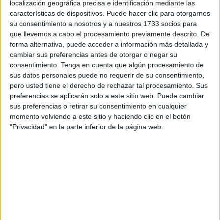
localización geográfica precisa e identificación mediante las
características de dispositivos. Puede hacer clic para otorgarnos
El convoy en cuestión, formado por los buques Sparta IV,
su consentimiento a nosotros y a nuestros 1733 socios para
Yaz, Ursa Major y la fragata rusa anteriormente
que llevemos a cabo el procesamiento previamente descrito. De
mencionada, fue interceptado en el límite norte entre
forma alternativa, puede acceder a información más detallada y
cambiar sus preferencias antes de otorgar o negar su
aguas españolas y de Argelia, donde el Centinela se
consentimiento.
Tenga en cuenta que algún procesamiento de
reposicionó en seguimiento cercano poniendo rumbo al
sus datos personales puede no requerir de su consentimiento,
Estrecho de Gibraltar.
pero usted tiene el derecho de rechazar tal procesamiento. Sus
preferencias se aplicarán solo a este sitio web. Puede cambiar
Tras dos días de tránsito, la fragata rusa puso fin a la
sus preferencias o retirar su consentimiento en cualquier
escolta de los mercantes a las puertas del Estrecho de
momento volviendo a este sitio y haciendo clic en el botón
"Privacidad" en la parte inferior de la página web.
Gibraltar, donde invirtió de nuevo rumbo en demanda del
Mediterráneo oriental. Por su parte el Centinela continuó
con el seguimiento reforzado de la ‘Admiral Grigorovich’
hasta garantizar su salida de aguas de jurisdicción
españolas al norte de Argelia, donde puso de nuevo
rumbo en demanda del Mar de Alborán para continuar con
su misión de vigilancia y seguridad marítima.