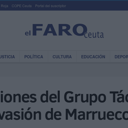
 Roja
COPE Ceuta
Portal del suscriptor
USTICIA
POLÍTICA
CULTURA
EDUCACIÓN
DEPO
siones del Grupo T
nvasión de Marruec