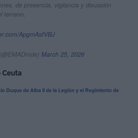
ones, de presencia, vigilancia y disuasión
l terreno.
tter.com/ApgmAsfVBJ
🇸 (@EMADmde)
March 25, 2026
o Ceuta
cio Duque de Alba II de la Legión y el Regimiento de