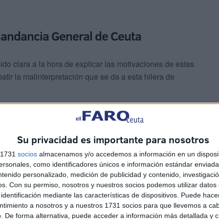
mandancia General de Ceuta
 clara a la hora de explicar las motivaciones de estas
atir la malinterpretación que se da a esta hilera de
Su privacidad es importante para nosotros
s 1731
socios
almacenamos y/o accedemos a información en un disposit
sonales, como identificadores únicos e información estándar enviada 
zando
para ningún tipo de intervención, tampoco
ntenido personalizado, medición de publicidad y contenido, investigaci
es. Simplemente hacen lo que deben hacer los militares:
os.
Con su permiso, nosotros y nuestros socios podemos utilizar datos 
identificación mediante las características de dispositivos. Puede hacer
os
.
ntimiento a nosotros y a nuestros 1731 socios para que llevemos a ca
. De forma alternativa, puede acceder a información más detallada y 