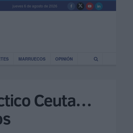
jueves 6 de agosto de 2026
RTES
MARRUECOS
OPINIÓN
áctico Ceuta…
os