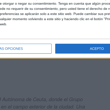
un lado, del
Mando de Canarias
del Ejército de Tierra,
e otorgar o negar su consentimiento.
Tenga en cuenta que algún proc
de no requerir de su consentimiento, pero usted tiene el derecho de r
 que comprende todas las actividades de instrucción y
referencias se aplicarán solo a este sitio web. Puede cambiar sus pref
ación que sus unidades llevan a cabo, tanto en el
alquier momento volviendo a este sitio y haciendo clic en el botón "Pri
o en los centros de adiestramiento y campos de
 web.
el Estado Mayor de la Defensa
, “en el que el Grupo
Comandancia General de Ceuta, realiza operaciones de
ÁS OPCIONES
ACEPTO
rio ceutí”.
d Autónoma de Ceuta, donde el Grupo
s en el campo exterior de la ciudad. Una