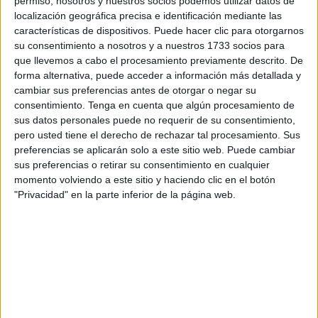
permiso, nosotros y nuestros socios podemos utilizar datos de
Centro Público Integrado de FP Alan Turing de Málaga.
localización geográfica precisa e identificación mediante las
características de dispositivos. Puede hacer clic para otorgarnos
Recientemente, ofreció un curso sobre IA a docentes y
su consentimiento a nosotros y a nuestros 1733 socios para
que llevemos a cabo el procesamiento previamente descrito. De
compañeros en el que
exploró el potencial
de una
forma alternativa, puede acceder a información más detallada y
herramienta de reciente lanzamiento: Dall-e 3. Fue ahí
cambiar sus preferencias antes de otorgar o negar su
donde le surgió la idea de recrear Ceuta con las ‘gafas’ de
consentimiento.
Tenga en cuenta que algún procesamiento de
la factoría de Mickey Mouse.
sus datos personales puede no requerir de su consentimiento,
pero usted tiene el derecho de rechazar tal procesamiento. Sus
Había visto
imágenes de otras ciudades
generadas
preferencias se aplicarán solo a este sitio web. Puede cambiar
sus preferencias o retirar su consentimiento en cualquier
mediante esta tecnología con un aspecto retro, pixeladas
momento volviendo a este sitio y haciendo clic en el botón
como en los videojuegos o con la magia de un cuento de
"Privacidad" en la parte inferior de la página web.
hadas… Pero ninguna de Ceuta. Así que se puso manos
al teclado porque su tierra le tira.
De sus descripciones, cada vez más detalladas y llevando
el resultado hacia aquello que había ideado previamente,
nace una galería de fotos que se ha vuelto viral.