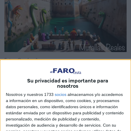
Fotos: @profeonfire
Su privacidad es importante para
nosotros
Todos soñamos en nuestra infancia con el mundo a
Nosotros y nuestros 1733
socios
almacenamos y/o accedemos
imagen de una película de
Disney o de Píxar
. Ahora es
a información en un dispositivo, como cookies, y procesamos
posible ver Ceuta así mediante la
inteligencia artificial
datos personales, como identificadores únicos e información
(IA) generativa.
estándar enviada por un dispositivo para publicidad y contenido
personalizado, medición de publicidad y contenido,
Miguel Ángel Ronda es un premiado profesor ceutí que
investigación de audiencia y desarrollo de servicios.
Con su
imparte el Máster de Inteligencia Artificial y Big Data en el