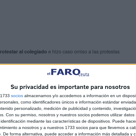
protestar al colegiado
e hizo caso omiso a las protestas
mer tiempo de Noubi a Matos,
otra plancha que pasó
cuentro y del VAR.
Su privacidad es importante para nosotros
s 1733
socios
almacenamos y/o accedemos a información en un disposit
sonales, como identificadores únicos e información estándar enviada 
ntenido personalizado, medición de publicidad y contenido, investigaci
os.
Con su permiso, nosotros y nuestros socios podemos utilizar datos 
identificación mediante las características de dispositivos. Puede hacer
ntimiento a nosotros y a nuestros 1733 socios para que llevemos a ca
. De forma alternativa, puede acceder a información más detallada y 