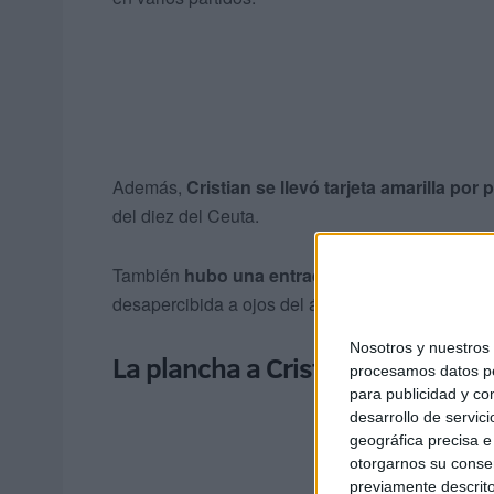
Además,
Cristian se llevó tarjeta amarilla por 
del diez del Ceuta.
También
hubo una entrada polémica en el pri
desapercibida a ojos del árbitro principal del en
Nosotros y nuestro
La plancha a Cristian
procesamos datos per
para publicidad y co
desarrollo de servici
geográfica precisa e 
otorgarnos su conse
previamente descrito