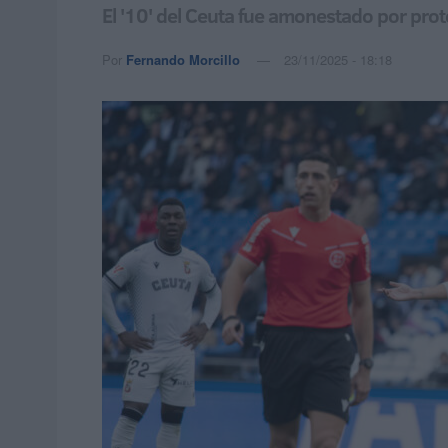
El '10' del Ceuta fue amonestado por prot
Por
Fernando Morcillo
23/11/2025 - 18:18