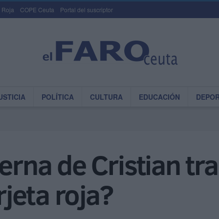
 Roja
COPE Ceuta
Portal del suscriptor
USTICIA
POLÍTICA
CULTURA
EDUCACIÓN
DEPO
erna de Cristian tr
rjeta roja?