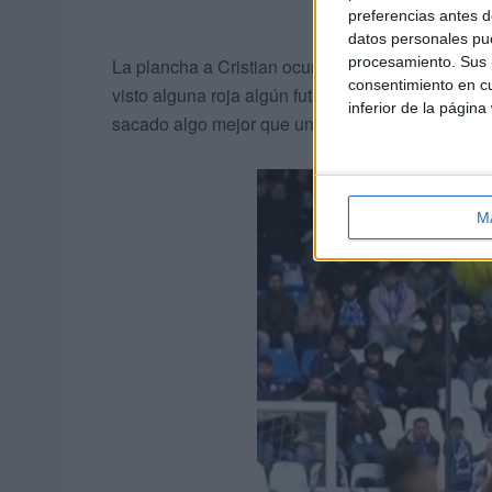
preferencias antes d
datos personales pue
procesamiento. Sus p
La plancha a Cristian ocurrió
cuando mejor esta
consentimiento en cu
visto alguna roja algún futbolista del Ceuta qui
inferior de la página
sacado algo mejor que una derrota en Riazor.
M