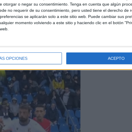
e otorgar o negar su consentimiento.
Tenga en cuenta que algún proc
de no requerir de su consentimiento, pero usted tiene el derecho de r
referencias se aplicarán solo a este sitio web. Puede cambiar sus pref
ba el Ceuta
en el terreno de juego
y si bien hubiera
alquier momento volviendo a este sitio y haciendo clic en el botón "Pri
zás el resultado hubiera cambiado y el Ceuta podría haber
 web.
ÁS OPCIONES
ACEPTO