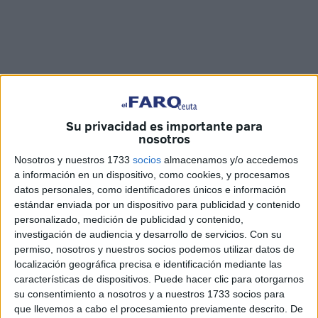
Su privacidad es importante para
nosotros
Fotos y vídeo: Joaquin Viera
Nosotros y nuestros 1733
socios
almacenamos y/o accedemos
a información en un dispositivo, como cookies, y procesamos
datos personales, como identificadores únicos e información
estándar enviada por un dispositivo para publicidad y contenido
personalizado, medición de publicidad y contenido,
La noche del sábado dejó un regalo muy especial para los
investigación de audiencia y desarrollo de servicios.
Con su
vecinos
de Ceuta y es que tras el esperado encendido de
permiso, nosotros y nuestros socios podemos utilizar datos de
las luces de
Navidad
en el centro y en
Hadú
, ya la ciudad
localización geográfica precisa e identificación mediante las
características de dispositivos. Puede hacer clic para otorgarnos
ha entrado oficialmente en la que se conoce como la
su consentimiento a nosotros y a nuestros 1733 socios para
‘época más bonita del año’.
que llevemos a cabo el procesamiento previamente descrito. De