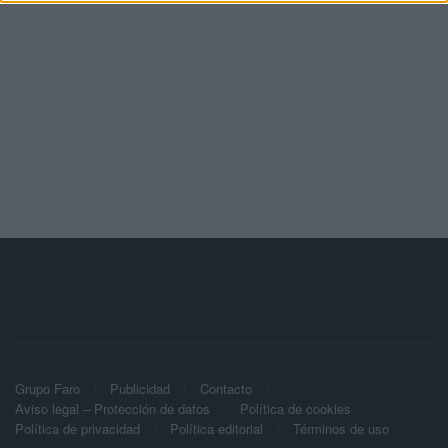
Grupo Faro
Publicidad
Contacto
Aviso legal – Protección de datos
Política de cookies
Política de privacidad
Política editorial
Términos de uso