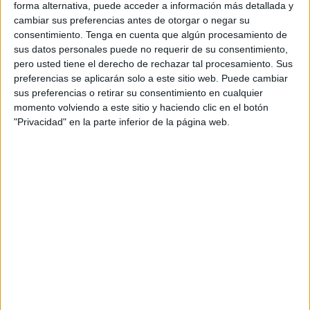
forma alternativa, puede acceder a información más detallada y
Faltando apenas unos días para diciembre ya era el
cambiar sus preferencias antes de otorgar o negar su
momento ideal para que los ceutíes comenzarán a sentir el
consentimiento.
Tenga en cuenta que algún procesamiento de
espíritu navideño y con el
tradicional alumbrado
se
sus datos personales puede no requerir de su consentimiento,
pero usted tiene el derecho de rechazar tal procesamiento. Sus
logrará ese cometido.
preferencias se aplicarán solo a este sitio web. Puede cambiar
sus preferencias o retirar su consentimiento en cualquier
Las noches ceutíes ahora cuentan con un ingrediente
momento volviendo a este sitio y haciendo clic en el botón
adicional que no pasará desapercibido por nadie: un total
"Privacidad" en la parte inferior de la página web.
de 2.623 elementos, distribuidos en 404 arcos, 72 farolas,
83 figuras, 157 motivos agrupados, 5 fachadas, 7
estructuras en 3D, 10 letreros, 20 proyectores, 1.580
guirnaldas y más de 200 árboles en distintos tamaños.
Todo a cargo de Iluminaciones Ximénez, líderes en
iluminación decorativa y artística en España y con
reconocido prestigio también fuera del territorio nacional.
Quienes deseen disfrutar de él solo tienen que hacer un
recorrido no solo por el centro de la ciudad, sino también